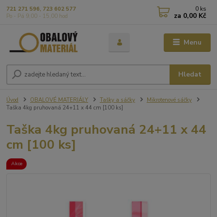
0
ks
721 271 596, 723 602 577
za
0,00 Kč
Po - Pá 9,00 - 15,00 hod
Menu
Hledat
Úvod
OBALOVÉ MATERIÁLY
Tašky a sáčky
Mikrotenové sáčky
Taška 4kg pruhovaná 24+11 x 44 cm [100 ks]
Taška 4kg pruhovaná 24+11 x 44
cm [100 ks]
Akce