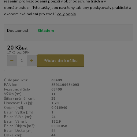
řešením pro každodenní použití v obchodech, na trzích a v
domácnostech. Tyto tašky jsou navrženy tak, aby poskytovaly praktické a
ekonomické balení pro zboží.
celý popis
Dostupnost
Skladem
20 Kč
/
bal.
17 Kč
bez DPH
Přidat do košíku
Číslo produktu:
68409
EAN kód:
8591199684093
Registrační číslo:
68409
Výška [cm]:
11
Šířka / průměr [cm]:
35
Hmotnost 1 ks [g]:
1,78
Objem [m3]:
0,016940
Balení Výška [cm]:
1
Balení Šířka [cm]:
24
Balení Váha [g]:
182,9
Balení Objem [m3]:
0,001056
Balení Délka [cm]:
44
Délka [cm]:
44