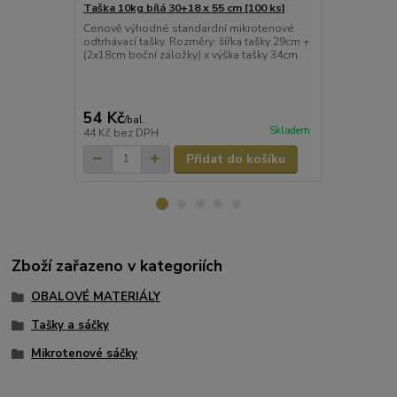
Taška 10kg bílá 30+18 x 55 cm [100 ks]
Taška 15kg b
[50 ks]
Cenově výhodné standardní mikrotenové
odtrhávací tašky. Rozměry: šířka tašky 29cm +
Tašky bílé -e
(2x18cm boční záložky) x výška tašky 34cm.
samoobsluhy
textilní obch
hloubka 59.5
Délka: 60 cm
54 Kč
40 Kč
/
bal.
/
bal.
Skladem
44 Kč
bez DPH
33 Kč
bez D
Přidat do košíku
Zboží zařazeno v kategoriích
OBALOVÉ MATERIÁLY
Tašky a sáčky
Mikrotenové sáčky