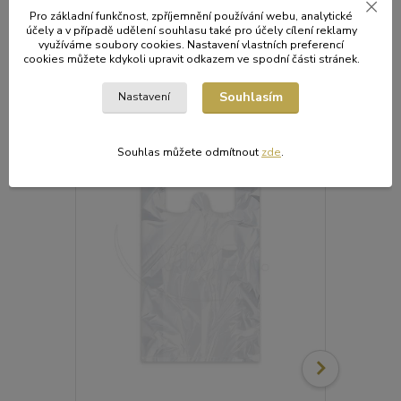
Pro základní funkčnost, zpříjemnění používání webu, analytické
účely a v případě udělení souhlasu také pro účely cílení reklamy
Původ zboží
využíváme soubory cookies. Nastavení vlastních preferencí
cookies můžete kdykoli upravit odkazem ve spodní části stránek.
Souhlasím
Související zboží
5
Nastavení
TOP produkt
Souhlas můžete odmítnout
zde
.