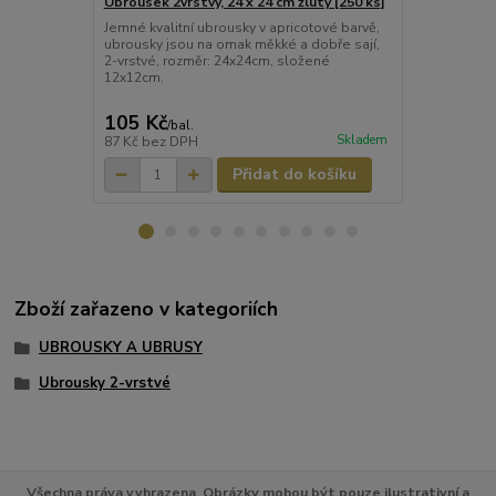
Ubrousek 2vrstvý, 24 x 24 cm žlutý [250 ks]
Ubrousek 2vr
[250 ks]
Jemné kvalitní ubrousky v apricotové barvě,
ubrousky jsou na omak měkké a dobře sají,
Jemné kvalit
2-vrstvé, rozměr: 24x24cm, složené
ubrousky jso
12x12cm.
2-vrstvé, ro
12x12cm.
105 Kč
103 Kč
/
bal.
/
ba
Skladem
87 Kč
bez DPH
85 Kč
bez D
Přidat do košíku
Zboží zařazeno v kategoriích
UBROUSKY A UBRUSY
Ubrousky 2-vrstvé
Všechna práva vyhrazena. Obrázky mohou být pouze ilustrativní a