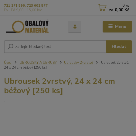
0
ks
721 271 596, 723 602 577
za
0,00 Kč
Po - Pá 9,00 - 15,00 hod
Menu
Hledat
Úvod
UBROUSKY A UBRUSY
Ubrousky 2-vrstvé
Ubrousek 2vrstvý,
24 x 24 cm béžový [250 ks]
Ubrousek 2vrstvý, 24 x 24 cm
béžový [250 ks]