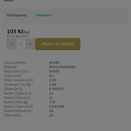
Dostupnost
Skladem
103 Kč
/
bal.
85 Kč
bez DPH
Přidat do košíku
Číslo produktu:
85909
EAN kód:
8591199859095
Registrační číslo:
85909
Výška [cm]:
0,1
Šířka / průměr [cm]:
23,8
Hmotnost 1 ks [g]:
1,89
Objem [m3]:
0,000057
Balení Výška [cm]:
12
Balení Šířka [cm]:
11
Balení Váha [g]:
478
Balení Objem [m3]:
0,003168
Balení Délka [cm]:
24
Délka [cm]:
24