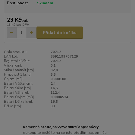
Dostupnost
Skladem
23 Kč
/
bal.
19 Kč
bez DPH
Přidat do košíku
Číslo produktu:
70712
EAN kód:
8591199707129
Registrační číslo:
70712
Výška [cm]:
0,1
Šířka / průměr [cm]:
32,8
Hmotnost 1 ks [g]:
5,5
Objem [m3]:
0,000108
Balení Výška [cm]:
2,4
Balení Šířka [cm]:
16,5
Balení Váha [g]:
112,4
Balení Objem [m3]:
0,0006534
Balení Délka [cm]:
16,5
Délka [cm]:
33
Kamenná prodejna vyzvednutí objednávky
dokoupíte ještě to na co jste předtím zapomněli