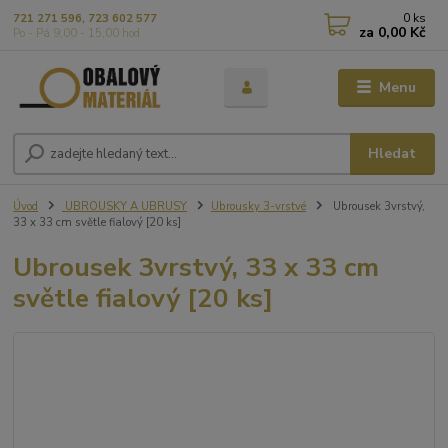
0
ks
721 271 596, 723 602 577
za
0,00 Kč
Po - Pá 9,00 - 15,00 hod
Menu
Hledat
Úvod
UBROUSKY A UBRUSY
Ubrousky 3-vrstvé
Ubrousek 3vrstvý,
33 x 33 cm světle fialový [20 ks]
Ubrousek 3vrstvý, 33 x 33 cm
světle fialový [20 ks]