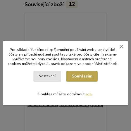
Související zboží
12
Pro základní funkčnost, zpříjemnění používání webu, analytické
účely a v případě udělení souhlasu také pro účely cílení reklamy
využíváme soubory cookies. Nastavení vlastních preferencí
cookies můžete kdykoli upravit odkazem ve spodní části stránek.
Souhlasím
Nastavení
Souhlas můžete odmítnout
zde
.
Ubrousek 3vrstvý, 33 x 33 cm béžový [20 ks]
Ubrousek 3vr
Jemné kvalit
domácnosti i