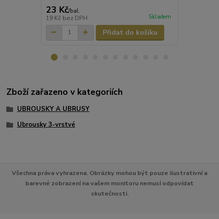
23 Kč
16 Kč
/
bal.
/
bal.
Skladem
19 Kč
bez DPH
13 Kč
bez D
Přidat do košíku
Zboží zařazeno v kategoriích
UBROUSKY A UBRUSY
Ubrousky 3-vrstvé
Všechna práva vyhrazena. Obrázky mohou být pouze ilustrativní a
barevné zobrazení na vašem monitoru nemusí odpovídat
skutečnosti.