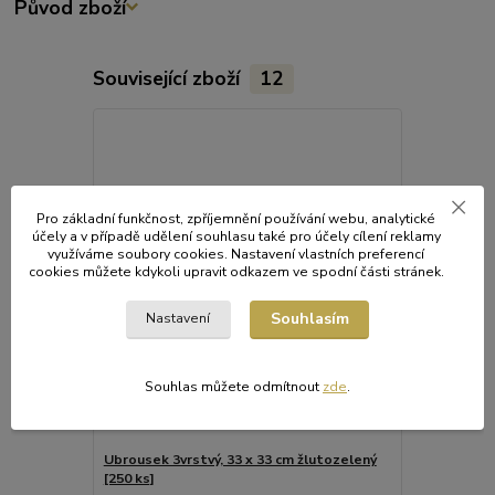
Původ zboží
Související zboží
12
Pro základní funkčnost, zpříjemnění používání webu, analytické
účely a v případě udělení souhlasu také pro účely cílení reklamy
využíváme soubory cookies. Nastavení vlastních preferencí
cookies můžete kdykoli upravit odkazem ve spodní části stránek.
Souhlasím
Nastavení
Souhlas můžete odmítnout
zde
.
Ubrousek 3vrstvý, 33 x 33 cm žlutozelený
Ubrousek 3v
[250 ks]
[250 ks]