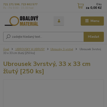
0
ks
721 271 596, 723 602 577
za
0,00 Kč
Po - Pá 9,00 - 15,00 hod
Menu
Hledat
Úvod
UBROUSKY A UBRUSY
Ubrousky 3-vrstvé
Ubrousek 3vrstvý,
33 x 33 cm žlutý [250 ks]
Ubrousek 3vrstvý, 33 x 33 cm
žlutý [250 ks]