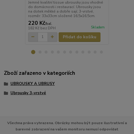
Jemné kvalitní tissue ubrousky jsou vhodné
Obrousky 3-v
do domácnosti i restaurací. Ubrousky jsou
[250 ks]
na dotek měkké a dobře sají, 3-vrstvé,
rozměr: 33x33cm složené 16,5x16,5cm.
220 Kč
220 Kč
/
bal.
/
ba
Skladem
182 Kč
bez DPH
182 Kč
bez 
Přidat do košíku
Zboží zařazeno v kategoriích
UBROUSKY A UBRUSY
Ubrousky 3-vrstvé
Všechna práva vyhrazena. Obrázky mohou být pouze ilustrativní a
barevné zobrazení na vašem monitoru nemusí odpovídat