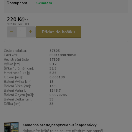
Dostupnost
Skladem
220 Kč
/
bal.
182 Kč
bez DPH
Přidat do košíku
Číslo produktu:
87805
EAN kód:
8591199878058
Registrační číslo:
87805
Výška [cm]:
0,12
Šířka / průměr [cm]:
32,8
Hmotnost 1 ks [g]:
5,36
Objem [m3]:
0,000130
Balení Výška [cm]:
13
Balení Šířka [cm]:
16,5
Balení Váha [g]:
1348,7
Balení Objem [m3]:
0,0070785
Balení Délka [cm]:
33
Délka [cm]:
33
Kamenná prodejna vyzvednutí objednávky
dokoupíte ještě to na co jste předtím zapomněli