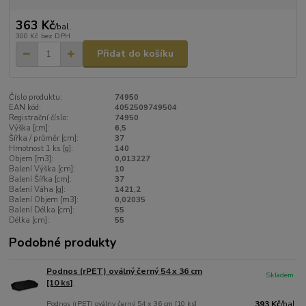
363 Kč
/
bal.
300 Kč
bez DPH
Přidat do košíku
Číslo produktu:
74950
EAN kód:
4052509749504
Registrační číslo:
74950
Výška [cm]:
6,5
Šířka / průměr [cm]:
37
Hmotnost 1 ks [g]:
140
Objem [m3]:
0,013227
Balení Výška [cm]:
10
Balení Šířka [cm]:
37
Balení Váha [g]:
1421,2
Balení Objem [m3]:
0,02035
Balení Délka [cm]:
55
Délka [cm]:
55
Podobné produkty
Podnos (rPET) oválný černý 54 x 36 cm
Skladem
[10 ks]
Podnos (rPET) oválny černý 54 x 36 cm [10 ks]
393 Kč
/
bal.