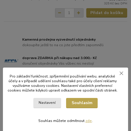
325 Kč
bez DPH
Přidat do košíku
Kamenná prodejna vyzvednutí objednávky
dokoupíte ještě to na co jste předtím zapomněli
doprava ZDARMA při nákupu nad 3.000,- Kč
doručení objednávky Vás vůbec nic nestojí
Široká síť výdejen
Pro základní funkčnost, zpříjemnění používání webu, analytické
účely a v případě udělení souhlasu také pro účely cílení reklamy
dodání Zásilkovnou cena dopravy 79,- Kč
využíváme soubory cookies. Nastavení vlastních preferencí
cookies můžete kdykoli upravit odkazem ve spodní části stránek.
Souhlasím
Nastavení
Původ zboží
Souhlas můžete odmítnout
zde
.
Zboží zařazeno v kategoriích