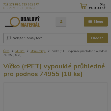
0
ks
721 271 596, 723 602 577
za
0,00 Kč
Po - Pá 9,00 - 15,00 hod
Menu
Hledat
Úvod
MISKY
Menu mísy
Víčko (rPET) vypouklé průhledné pro podnos
74955 [10 ks]
Víčko (rPET) vypouklé průhledné
pro podnos 74955 [10 ks]