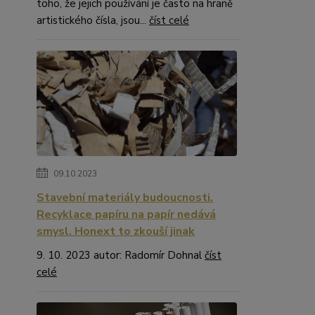
toho, že jejich používání je často na hraně
artistického čísla, jsou...
číst celé
09.10.2023
Stavební materiály budoucnosti.
Recyklace papíru na papír nedává
smysl. Honext to zkouší jinak
9. 10. 2023 autor: Radomír Dohnal
číst
celé