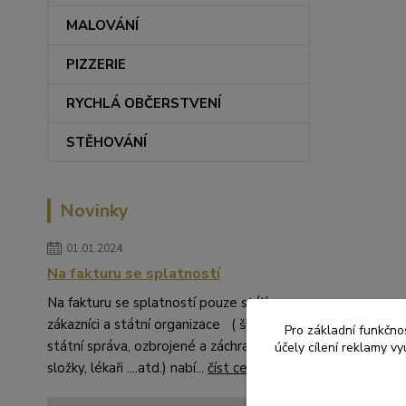
MALOVÁNÍ
PIZZERIE
RYCHLÁ OBČERSTVENÍ
STĚHOVÁNÍ
Novinky
01.01.2024
Na fakturu se splatností
Na fakturu se splatností pouze stálí
zákazníci a státní organizace ( školství,
Pro základní funkčnos
státní správa, ozbrojené a záchranné
účely cílení reklamy v
složky, lékaři ....atd.) nabí...
číst celé