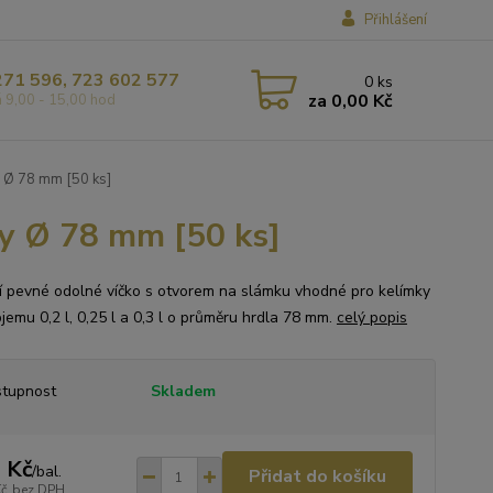
Přihlášení
271 596, 723 602 577
0
ks
za
0,00 Kč
á 9,00 - 15,00 hod
y Ø 78 mm [50 ks]
ky Ø 78 mm [50 ks]
ní pevné odolné víčko s otvorem na slámku vhodné pro kelímky
jemu 0,2 l, 0,25 l a 0,3 l o průměru hrdla 78 mm.
celý popis
tupnost
Skladem
 Kč
/
bal.
Přidat do košíku
Kč
bez DPH