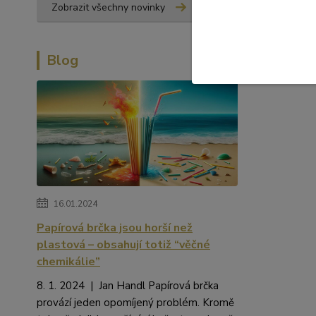
Zobrazit všechny novinky
Blog
16.01.2024
Papírová brčka jsou horší než
plastová – obsahují totiž “věčné
chemikálie”
8. 1. 2024 | Jan Handl Papírová brčka
provází jeden opomíjený problém. Kromě