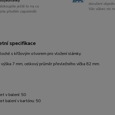
objednávky
doručení objedn
dokoupíte ještě to na co
Vás vůbec nic ne
jste předtím zapomněli
tní specifikace
ploché s křížovým otvorem pro vložení slámky.
 výška 7 mm, celkový průměr převlečného víčka 82 mm.
et v balení: 50
et balení v kartónu: 50