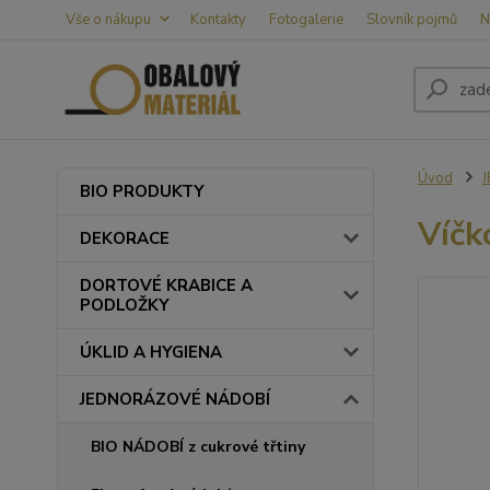
Vše o nákupu
Kontakty
Fotogalerie
Slovník pojmů
N
Úvod
BIO PRODUKTY
Víčk
DEKORACE
DORTOVÉ KRABICE A
PODLOŽKY
ÚKLID A HYGIENA
JEDNORÁZOVÉ NÁDOBÍ
BIO NÁDOBÍ z cukrové třtiny