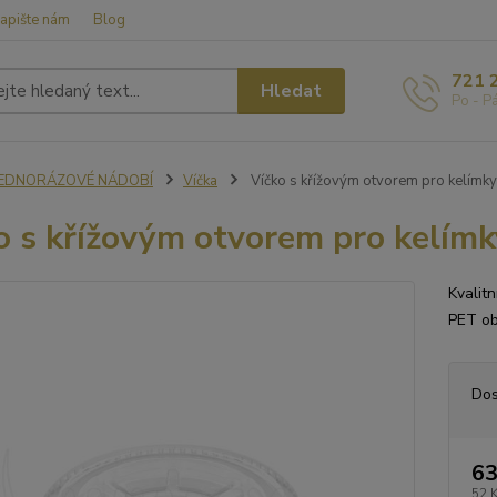
apište nám
Blog
721 
Hledat
Po - P
JEDNORÁZOVÉ NÁDOBÍ
Víčka
Víčko s křížovým otvorem pro kelímk
o s křížovým otvorem pro kelím
Kvalit
PET ob
Dos
63
52 