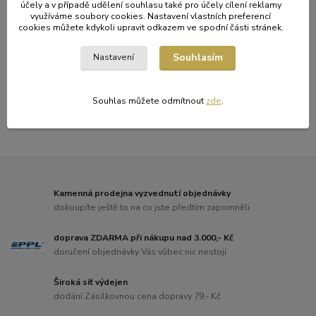
účely a v případě udělení souhlasu také pro účely cílení reklamy
využíváme soubory cookies. Nastavení vlastních preferencí
cookies můžete kdykoli upravit odkazem ve spodní části stránek.
Souhlasím
Nastavení
Líbil se článek? Sdílejte ho s přáteli
Facebook
Twitter
Souhlas můžete odmítnout
zde
.
Kamenná prodejna vyzvednutí objednávky
dokoupíte ještě to na co jste předtím zapomněli
doprava ZDARMA při nákupu nad 3.000,- Kč
doručení objednávky Vás vůbec nic nestojí
Široká síť výdejen
dodání Zásilkovnou cena dopravy 79,- Kč