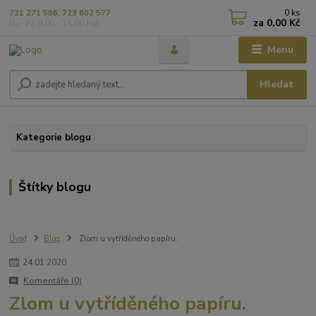
0
ks
721 271 596, 723 602 577
za
0,00 Kč
Po - Pá 9,00 - 15,00 hod
Menu
Hledat
Kategorie blogu
Štítky blogu
Úvod
Blog
Zlom u vytříděného papíru.
24
.
01
.
2020
Komentáře (0)
Zlom u vytříděného papíru.