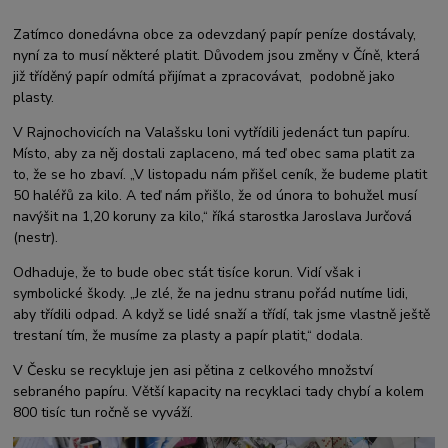
Zatímco donedávna obce za odevzdaný papír peníze dostávaly,
nyní za to musí některé platit. Důvodem jsou změny v Číně, která
již tříděný papír odmítá přijímat a zpracovávat, podobně jako
plasty.
V Rajnochovicích na Valašsku loni vytřídili jedenáct tun papíru.
Místo, aby za něj dostali zaplaceno, má teď obec sama platit za
to, že se ho zbaví. „V listopadu nám přišel ceník, že budeme platit
50 haléřů za kilo. A teď nám přišlo, že od února to bohužel musí
navýšit na 1,20 koruny za kilo,“ říká starostka Jaroslava Jurčová
(nestr).
Odhaduje, že to bude obec stát tisíce korun. Vidí však i
symbolické škody. „Je zlé, že na jednu stranu pořád nutíme lidi,
aby třídili odpad. A když se lidé snaží a třídí, tak jsme vlastně ještě
trestaní tím, že musíme za plasty a papír platit,“ dodala.
V Česku se recykluje jen asi pětina z celkového množství
sebraného papíru. Větší kapacity na recyklaci tady chybí a kolem
800 tisíc tun ročně se vyváží.