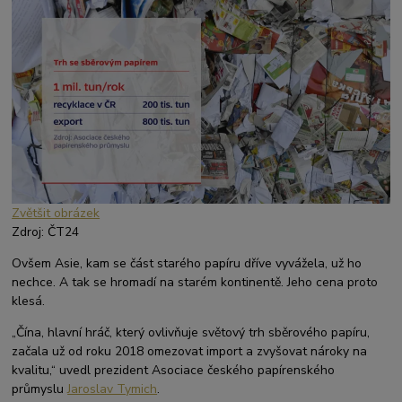
Zvětšit obrázek
Zdroj: ČT24
Ovšem Asie, kam se část starého papíru dříve vyvážela, už ho
nechce. A tak se hromadí na starém kontinentě. Jeho cena proto
klesá.
„Čína, hlavní hráč, který ovlivňuje světový trh sběrového papíru,
začala už od roku 2018 omezovat import a zvyšovat nároky na
kvalitu,“ uvedl prezident Asociace českého papírenského
průmyslu
Jaroslav Tymich
.