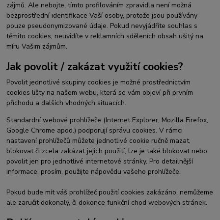
zájmů. Ale nebojte, tímto profilováním zpravidla není možná
bezprostřední identifikace Vaší osoby, protože jsou používány
pouze pseudonymizované údaje. Pokud nevyjádříte souhlas s
těmito cookies, neuvidíte v reklamních sděleních obsah ušitý na
míru Vašim zájmům.
Jak povolit / zakázat využití cookies?
Povolit jednotlivé skupiny cookies je možné prostřednictvím
cookies lišty na našem webu, která se vám objeví při prvním
příchodu a dalších vhodných situacích.
Standardní webové prohlížeče (Internet Explorer, Mozilla Firefox,
Google Chrome apod.) podporují správu cookies. V rámci
nastavení prohlížečů můžete jednotlivé cookie ručně mazat,
blokovat či zcela zakázat jejich použití, lze je také blokovat nebo
povolit jen pro jednotlivé internetové stránky. Pro detailnější
informace, prosím, použijte nápovědu vašeho prohlížeče.
Pokud bude mít váš prohlížeč použití cookies zakázáno, nemůžeme
ale zaručit dokonalý, či dokonce funkční chod webových stránek.