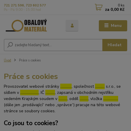
0
ks
721 271 596, 723 602 577
za
0,00 Kč
Po - Pá 9,00 - 15,00 hod
Menu
Hledat
Úvod
Práce s cookies
Práce s cookies
Provozovatel webové stránky
………….
, společnost
………..
s.r.o., se
sídlem v
…………………
, IČ
………..
, zapsaná v obchodním rejstříku
vedeném Krajským soudem v
……….
, oddíl
……….
, vložka
……………..
(dále jen „prodávající“ nebo „správce“) pracuje na této webové
stránce se soubory cookies.
Co jsou to cookies?