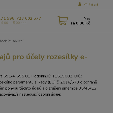
Přihlášení
271 596, 723 602 577
0
ks
za
0,00 Kč
á 9,00 - 15,00 hod
hodních sdělení
jů pro účely rozesílky e-
va 691/4, 695 01 Hodonín,IČ: 11519002, DIČ:
ropského parlamentu a Rady (EU) č. 2016/679 o ochraně
ném pohybu těchto údajů a o zrušení směrnice 95/46/ES
racovával/a následující osobní údaje: