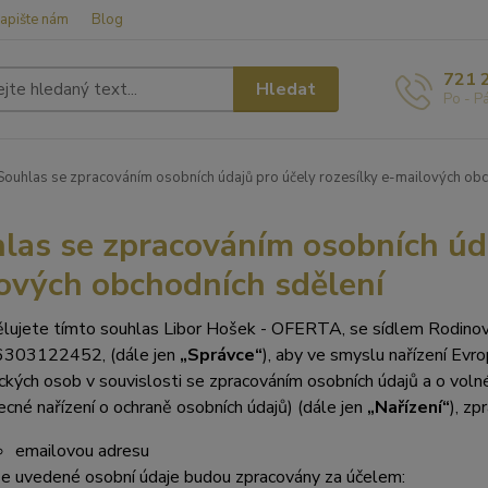
apište nám
Blog
721 
Hledat
Po - P
ouhlas se zpracováním osobních údajů pro účely rozesílky e-mailových obc
las se zpracováním osobních úda
ových obchodních sdělení
lujete tímto souhlas Libor Hošek - OFERTA, se sídlem Rodino
303122452, (dále jen
„Správce“
), aby ve smyslu nařízení Ev
ických osob v souvislosti se zpracová
ním osobních údajů a o vol
ecné nařízení o ochraně osobních údajů) (dále jen
„Nařízení“
), zp
emailovou adresu
e uvedené osobní údaje budou zpracovány za účelem: