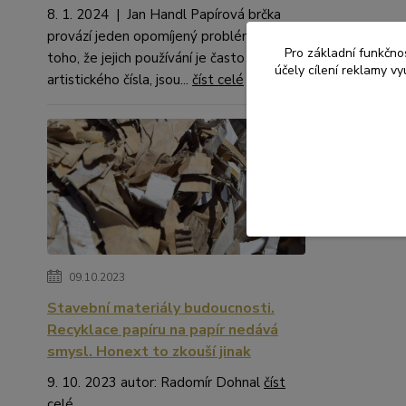
8. 1. 2024 | Jan Handl Papírová brčka
provází jeden opomíjený problém. Kromě
Pro základní funkčnos
toho, že jejich používání je často na hraně
účely cílení reklamy v
artistického čísla, jsou...
číst celé
09.10.2023
Stavební materiály budoucnosti.
Recyklace papíru na papír nedává
smysl. Honext to zkouší jinak
9. 10. 2023 autor: Radomír Dohnal
číst
celé