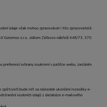
obní údaje však mohou zpracovávat i tito zpracovatelé:
í Golemos s.r.o., sídlem Zátkovo nábřeží 448/73, 370
vou preferencí ochrany soukromí v patičce webu, zasláním
to zpětvzetí bude mít za násled
ek ukončení rozesílky e-
 odstranění osobních údajů z databáze e-mailového
vává