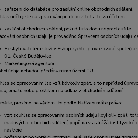
zařazení do databáze pro zasílání online obchodních sdělení.
hlas udělujete na zprac
ování po dobu 3 let a to za úč
elem:
zasílání obchodních sdělení, pokud tuto dobu neprodloužíte
acování osobních údajů je prováděno Správcem osobních údajů, os
Poskytovatelem služby Eshop-rychle, provozované společnost
01, České Budějovice
Marketingová agentura
bní úd
aje nebudou p
ředány mimo území EU.
hlas se zpracováním lze vzít kdykoliv zpě
t, a to například úpra
isu, emailu nebo proklikem na odkaz v obchodním sdělení.
měte, prosíme, na vědomí, že podle Nařízení máte právo:
vzít souhlas se zpracováním osobních údajů kdykoliv zpět, to
mailových obchodních sdělení, popř. na vlastní žádost fyzické
nástroje
požadovat po Správci informaci, jaké vaše osobní údaje zpraco