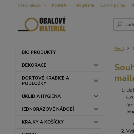
Vše o nákupu
Kontakty
Fotogalerie
Slovník pojmů
N
Úvod
S
BIO PRODUKTY
Souh
DEKORACE
mail
DORTOVÉ KRABICE A
PODLOŽKY
Udě
ÚKLID A HYGIENA
CZ6
fyz
JEDNORÁZOVÉ NÁDOBÍ
(ob
KRAJKY A KOŠÍČKY
Výš