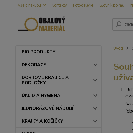
Vše o nákupu
Kontakty
Fotogalerie
Slovník pojmů
N
Úvod
S
BIO PRODUKTY
Souh
DEKORACE
uživ
DORTOVÉ KRABICE A
PODLOŽKY
Udě
ÚKLID A HYGIENA
CZ6
fyz
JEDNORÁZOVÉ NÁDOBÍ
(ob
KRAJKY A KOŠÍČKY