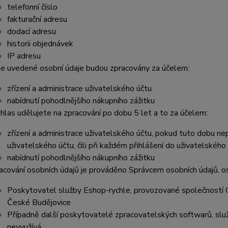
telefonní číslo
fakturační adresu
dodací adresu
historii objednávek
IP adresu
e uvedené osobní údaje budou zpracovány za účelem:
zřízení a administrace uživatelského účtu
nabídnutí pohodlnějšího nákupního zážitku
hlas udělujete na zpracování po do
bu 5 let a to za účelem:
zřízení a administrace uživatelského účt
u, pokud tuto dobu nep
uživatelského účtu, čili při každém přihlášení do uživatelského
nabídnutí pohodlnějšího nákupního zážitku
acování osobních údajů je prováděno Správcem osobních údajů, o
Poskytovatel služby Eshop-rychle, provozované společností G
České Budějovice
Případně další poskytovatelé zpracovatelských softwarů, služ
nevyužívá.