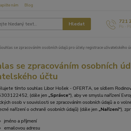
apište nám
Blog
721 
Hledat
Po - P
ouhlas se zpracováním osobních údajů pro účely registrace uživatelského ú
las se zpracováním osobních úda
atelského účtu
lujete tímto souhlas Libor Hošek - OFERTA, se sídlem Rodino
303122452, (dále jen
„Spr
ávce“
), aby ve smyslu nařízení Ev
ických osob v souvislosti se zpracováním osobních údajů a o vo
ecné nařízení o ochraně osobních údajů) (dále jen
„Nařízení“
), zp
jméno a příjmení
emailovou adresu