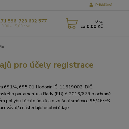
Přihlášení
271 596, 723 602 577
0
ks
za
0,00 Kč
á 9,00 - 15,00 hod
čtu
jů pro účely registrace
va 691/4, 695 01 Hodonín,IČ: 11519002, DIČ:
ropského parlamentu a Rady (EU) č. 2016/679 o ochraně
lném pohybu těchto údajů a o zrušení směrnice 95/46/ES
racovával/a následující osobní údaje: