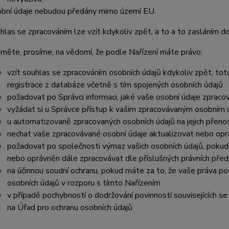
bní údaje nebudou předány mimo území EU.
hlas se zpracováním lze vzít kdykoliv zpět, a to a to zasláním do
měte, prosíme, na vědomí, že podle Nařízení máte právo:
vzít souhlas se zpracováním osobních údajů kdykoliv zpět, to
registrace z databáze včetně s tím spojených osobních údajů
požadovat po Správci informaci, jaké vaše osobní údaje zpraco
vyžádat si u Správce přístup k vašim zpracovávaným osobním ú
u automatizovaně zpracovaných osobních údajů na jejich přeno
nechat vaše zpracovávané osobní údaje aktualizovat nebo opra
požadovat po společnosti výmaz vašich osobních údajů, pokud 
nebo oprávněn dále zpracovávat dle příslušných právních před
na účinnou soudní ochranu, pokud máte za to, že vaše práva po
osobních údajů v rozporu s tímto Nařízením
v případě pochybností o dodržování povinností souvisejících s
na Úřad pro ochranu osobních údajů