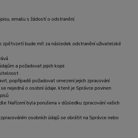
pisu, emailu s žádostí o odstranění.
to zpětvzetí bude m
ít za následek odstranění uživatelské
vává
dajům a požadovat jejic
h kopii
sitelnost
vit, popřípadě požadovat omezení jejich zpracování
se nejedná o osobní údaje, které je Správce povinen
pisů
dle Nařízení byla porušena v důsledku zpracování vašich
e zpracováním osobních údajů se obrátit na Správce nebo