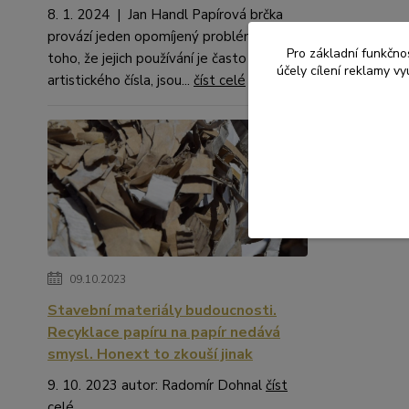
8. 1. 2024 | Jan Handl Papírová brčka
provází jeden opomíjený problém. Kromě
Pro základní funkčnos
toho, že jejich používání je často na hraně
účely cílení reklamy v
artistického čísla, jsou...
číst celé
09.10.2023
Stavební materiály budoucnosti.
Recyklace papíru na papír nedává
smysl. Honext to zkouší jinak
9. 10. 2023 autor: Radomír Dohnal
číst
celé