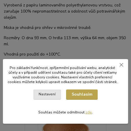
Vyrobená z papíru laminovaného polyethylenovou vrstvou, což
zaručuje 100% nepromastitelnost a odolnost vůči potravinářským
olejům.
Miska je vhodná pro ohřev v mikrovlnné troubě.
Rozměry: O dna 93 mm, O hrdla 113 mm, výška 64 mm, objem 350
ml.
Vhodná pro použití do +100°C.
Pro základní funkčnost, zpříjemnění používání webu, analytické
účely a v případě udělení souhlasu také pro účely cílení reklamy
využíváme soubory cookies. Nastavení vlastních preferencí
Související zboží
1
cookies můžete kdykoli upravit odkazem ve spodní části stránek.
Souhlasím
Nastavení
Souhlas můžete odmítnout
zde
.