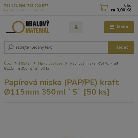
0
ks
721 271 596, 723 602 577
za
0,00 Kč
Po - Pá 9,00 - 15,00 hod
Menu
Hledat
Úvod
MISKY
Misky papírové
Papírová miska (PAP/PE) kraft
Ø115mm 350ml `S` [50 ks]
Papírová miska (PAP/PE) kraft
Ø115mm 350ml `S` [50 ks]