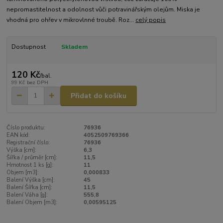
nepromastitelnost a odolnost vůči potravinářským olejům. Miska je
vhodná pro ohřev v mikrovlnné troubě. Roz...
celý popis
Dostupnost
Skladem
120 Kč
/
bal.
99 Kč
bez DPH
Přidat do košíku
Číslo produktu:
76936
EAN kód:
4052509769366
Registrační číslo:
76936
Výška [cm]:
6,3
Šířka / průměr [cm]:
11,5
Hmotnost 1 ks [g]:
11
Objem [m3]:
0,000833
Balení Výška [cm]:
45
Balení Šířka [cm]:
11,5
Balení Váha [g]:
555,8
Balení Objem [m3]:
0,00595125