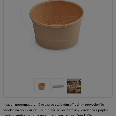
Kvalitní nepromastitelná miska ve stylovém přírodním provedení je
vhodná na polévku, čínu, nudle, rýži nebo těstoviny. Vyrobená z papíru
laminovaného polyethylenovou vrstvou, což zaručuje 100%