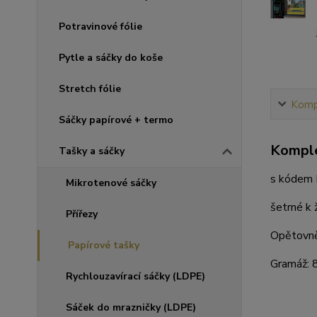
Potravinové fólie
Pytle a sáčky do koše
Stretch fólie
Kompl
Sáčky papírové + termo
Komple
Tašky a sáčky
s kódem E
Mikrotenové sáčky
šetrné k 
Přířezy
Opětovně
Papírové tašky
Gramáž: 
Rychlouzavírací sáčky (LDPE)
Sáček do mrazničky (LDPE)