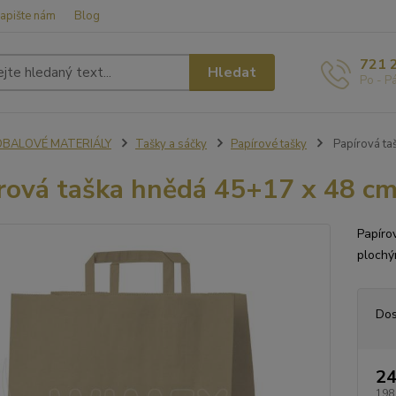
apište nám
Blog
721 
Hledat
Po - P
OBALOVÉ MATERIÁLY
Tašky a sáčky
Papírové tašky
Papírová ta
rová taška hnědá 45+17 x 48 cm
Papíro
plochý
Dos
24
198