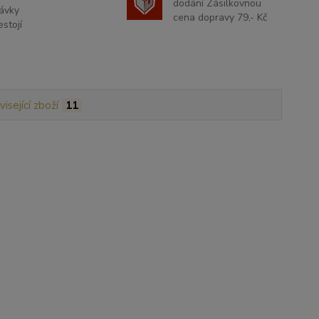
dodání Zásilkovnou
ávky
cena dopravy 79,- Kč
stojí
isející zboží
11