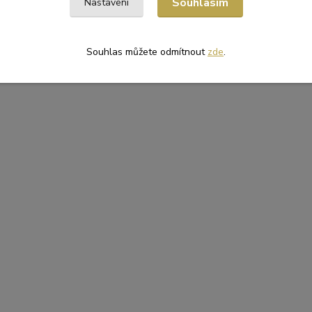
Souhlasím
Nastavení
ové tašky
Souhlas můžete odmítnout
zde
.