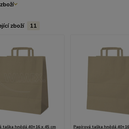
zboží
jící zboží
11
á taška hnědá 40+16 x 45 cm
Papírová taška hnědá 40+16