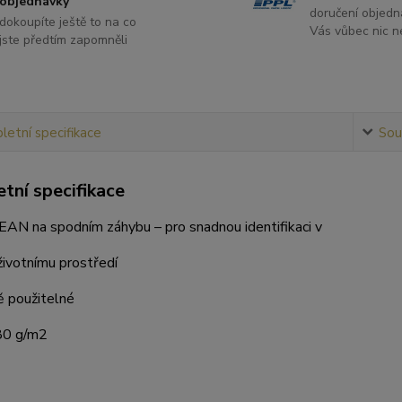
objednávky
doručení objedn
dokoupíte ještě to na co
Vás vůbec nic ne
jste předtím zapomněli
etní specifikace
Souv
tní specifikace
AN na spodním záhybu – pro snadnou identifikaci v
životnímu prostředí
 použitelné
80 g/m2