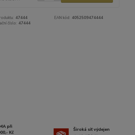
roduktu:
47444
EAN kód:
4052509474444
ační číslo:
47444
MA při
Široká síť výdejen
00,- Kč