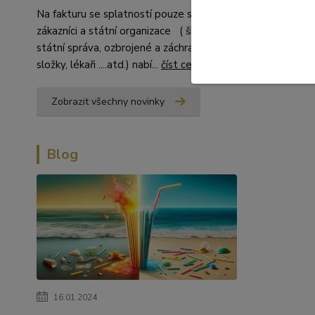
Papír
Na fakturu se splatností pouze stálí
zákazníci a státní organizace ( školství,
státní správa, ozbrojené a záchranné
složky, lékaři ....atd.) nabí...
číst celé
Zobrazit všechny novinky
Blog
16.01.2024