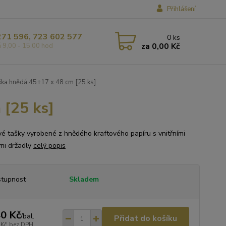
Přihlášení
271 596, 723 602 577
0
ks
za
0,00 Kč
á 9,00 - 15,00 hod
ška hnědá 45+17 x 48 cm [25 ks]
 [25 ks]
vé tašky vyrobené z hnědého kraftového papíru s vnitřními
mi držadly
celý popis
tupnost
Skladem
0 Kč
/
bal.
Přidat do košíku
 Kč
bez DPH