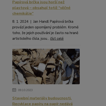
Papírová brčka jsou horší než
plastová – obsahují totiž “věčné
chemikálie”
8. 1. 2024 | Jan Handl Papírová brčka
provází jeden opomíjený problém. Kromě
toho, že jejich používání je často na hraně
artistického čísla, jsou...
číst celé
09.10.2023
Stavební materiály budoucnosti.
Recyklace papíru na papír nedává