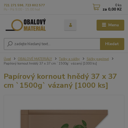
0
ks
721 271 596, 723 602 577
za
0,00 Kč
Po - Pá 9,00 - 15,00 hod
Menu
Hledat
Úvod
OBALOVÉ MATERIÁLY
Tašky a sáčky
Sáčky papírové
Papírový kornout hnědý 37 x 37 cm `1500g` vázaný [1000 ks]
Papírový kornout hnědý 37 x 37
cm `1500g` vázaný [1000 ks]