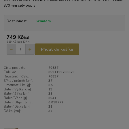
370 mm
celý popis
Dostupnost
Skladem
749 Kč
/
bal
619 Kč
bez DPH
Přidat do košíku
Číslo produktu:
70837
EAN kód:
8591199708379
Registrační číslo:
70837
Šířka / průměr [cm]:
37
Hmotnost 1 ks [g]:
8,5
Balení Výška [cm]:
13
Balení Šířka [cm]:
38
Balení Váha [g]:
8541
Balení Objem [m3]:
0,018772
Balení Délka [cm]:
38
Délka [cm]:
37