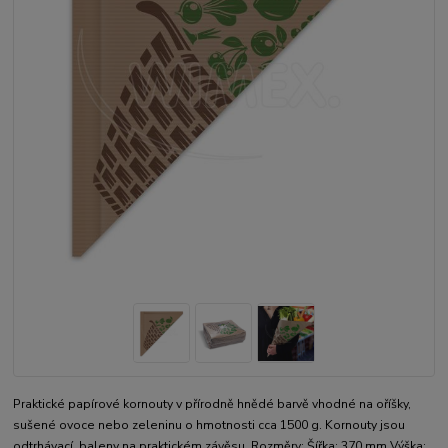
Praktické papírové kornouty v přírodně hnědé barvě vhodné na oříšky,
sušené ovoce nebo zeleninu o hmotnosti cca 1500 g. Kornouty jsou
odtrhávací, baleny na praktickém závěsu. Rozměry: Šířka: 370 mm Výška: