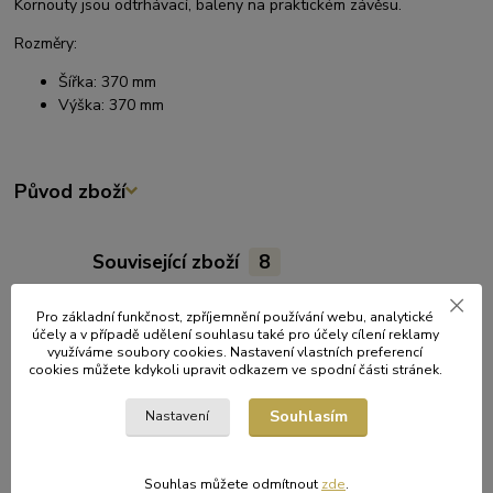
Kornouty jsou odtrhávací, baleny na praktickém závěsu.
Rozměry:
Šířka: 370 mm
Výška: 370 mm
Původ zboží
Související zboží
8
Pro základní funkčnost, zpříjemnění používání webu, analytické
účely a v případě udělení souhlasu také pro účely cílení reklamy
využíváme soubory cookies. Nastavení vlastních preferencí
cookies můžete kdykoli upravit odkazem ve spodní části stránek.
Souhlasím
Nastavení
Souhlas můžete odmítnout
zde
.