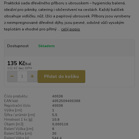
Praktická sada dřevěného příboru s ubrouskem – hygienicky balená,
ideální pro pikniky, catering i občerstvení na cestách. Každý balíček
obsahuje vidličku, nůž, lžíci a papírový ubrousek. Příbory jsou vyrobeny
z neimpregnované dřevěné dýhy, jsou pevné, odolné vůči vysokým
teplotám a vhodné pro přímý ...
celý popis
Dostupnost
Skladem
135 Kč
/
bal
112 Kč
bez DPH
Přidat do košíku
Číslo produktu:
40036
EAN kód:
4052509400368
Registrační číslo:
40036
Výška [cm]:
1
Šířka / průměr [cm]:
5,5
Hmotnost 1 ks [g]:
10,6
Objem [m3]:
0,000116
Balení Výška [cm]:
6
Balení Šířka [cm]:
30
Balení Váha [g]:
544,4