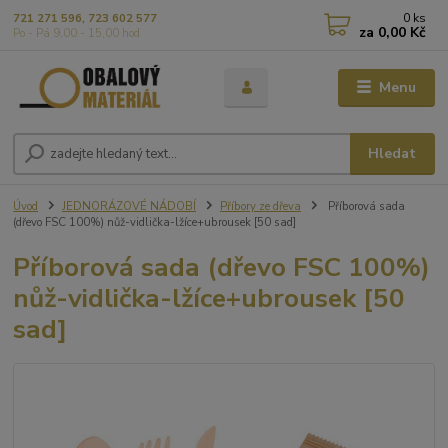
0
ks
721 271 596, 723 602 577
za
0,00 Kč
Po - Pá 9,00 - 15,00 hod
Menu
Hledat
Úvod
JEDNORÁZOVÉ NÁDOBÍ
Příbory ze dřeva
Příborová sada
(dřevo FSC 100%) nůž-vidlička-lžíce+ubrousek [50 sad]
Příborová sada (dřevo FSC 100%)
nůž-vidlička-lžíce+ubrousek [50
sad]