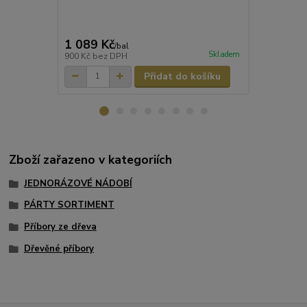
1 089 Kč
1 281 Kč
/
bal
Skladem
900 Kč
bez DPH
1 059 Kč
bez
Přidat do košíku
Zboží zařazeno v kategoriích
JEDNORÁZOVÉ NÁDOBÍ
PÁRTY SORTIMENT
Příbory ze dřeva
Dřevěné příbory