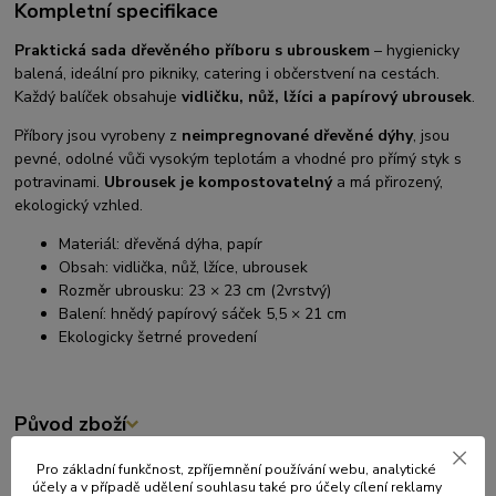
Kompletní specifikace
Praktická sada dřevěného příboru s ubrouskem
– hygienicky
balená, ideální pro pikniky, catering i občerstvení na cestách.
Každý balíček obsahuje
vidličku, nůž, lžíci a papírový ubrousek
.
Příbory jsou vyrobeny z
neimpregnované dřevěné dýhy
, jsou
pevné, odolné vůči vysokým teplotám a vhodné pro přímý styk s
potravinami.
Ubrousek je kompostovatelný
a má přirozený,
ekologický vzhled.
Materiál: dřevěná dýha, papír
Obsah: vidlička, nůž, lžíce, ubrousek
Rozměr ubrousku: 23 × 23 cm (2vrstvý)
Balení: hnědý papírový sáček 5,5 × 21 cm
Ekologicky šetrné provedení
Původ zboží
Pro základní funkčnost, zpříjemnění používání webu, analytické
účely a v případě udělení souhlasu také pro účely cílení reklamy
Související zboží
8