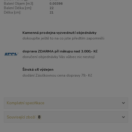
Balení Objem [m3]:
0,00396
Balení Délka [cm]:
22
Délka [cm]:
21
Kamenná prodejna vyzvednutí objednávky
dokoupíte ještě to na co jste předtím zapomněli
doprava ZDARMA při nákupu nad 3.000,- Kč
doručení objednávky Vás vůbec nic nestojí
Široká síť výdejen
dodání Zásilkovnou cena dopravy 79,- Kč
Kompletní specifikace
Související zboží
8