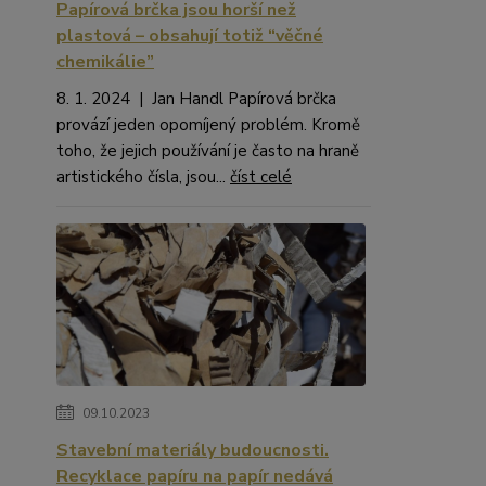
Papírová brčka jsou horší než
plastová – obsahují totiž “věčné
chemikálie”
8. 1. 2024 | Jan Handl Papírová brčka
provází jeden opomíjený problém. Kromě
toho, že jejich používání je často na hraně
artistického čísla, jsou...
číst celé
09.10.2023
Stavební materiály budoucnosti.
Recyklace papíru na papír nedává