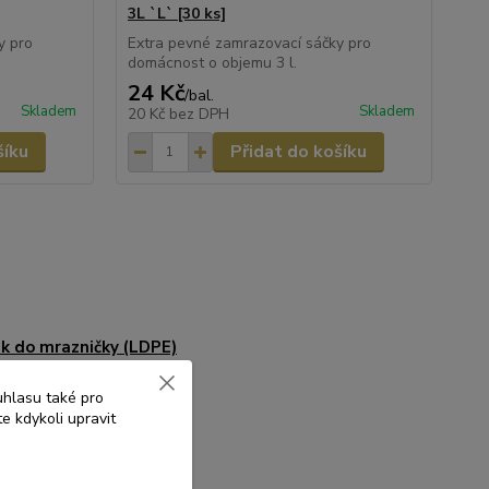
3L `L` [30 ks]
y pro
Extra pevné zamrazovací sáčky pro
domácnost o objemu 3 l.
24 Kč
/
bal.
Skladem
Skladem
20 Kč
bez DPH
šíku
Přidat do košíku
k do mrazničky (LDPE)
uhlasu také pro
e kdykoli upravit