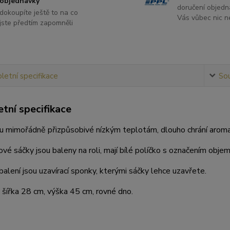
objednávky
doručení objedn
dokoupíte ještě to na co
Vás vůbec nic ne
jste předtím zapomněli
etní specifikace
Sou
tní specifikace
u mimořádně přizpůsobivé nízkým teplotám, dlouho chrání aroma a
vé sáčky jsou baleny na roli, mají bílé políčko s označením obje
balení jsou uzavírací sponky, kterými sáčky lehce uzavřete.
šířka 28 cm, výška 45 cm, rovné dno.