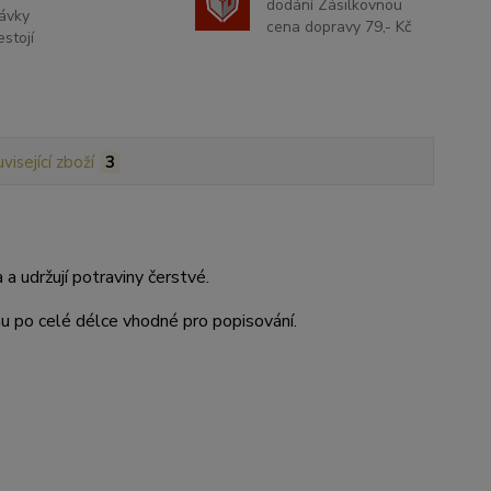
dodání Zásilkovnou
ávky
cena dopravy 79,- Kč
stojí
visející zboží
3
 udržují potraviny čerstvé.
mu po celé délce vhodné pro popisování.