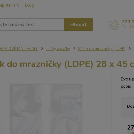
apište nám
Blog
721 
Hledat
Po - P
OBALOVÉ MATERIÁLY
Tašky a sáčky
Sáček do mrazničky (LDPE)
k do mrazničky (LDPE) 28 x 45 c
Extra 
popis
Dos
27
22 