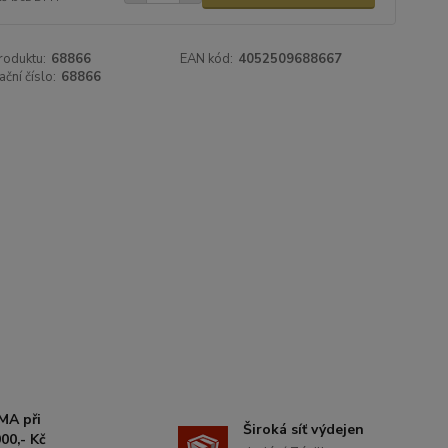
roduktu:
68866
EAN kód:
4052509688667
ační číslo:
68866
MA při
Široká síť výdejen
00,- Kč