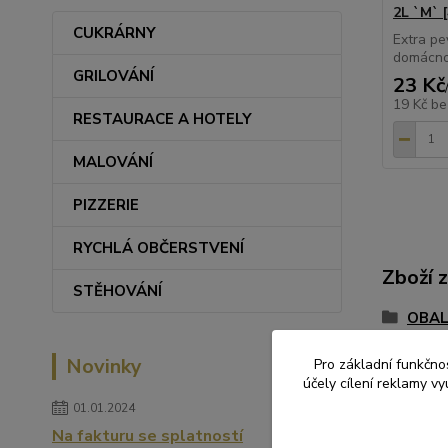
2L `M` [
CUKRÁRNY
Extra pe
domácnos
GRILOVÁNÍ
23 Kč
19 Kč
be
RESTAURACE A HOTELY
MALOVÁNÍ
PIZZERIE
RYCHLÁ OBČERSTVENÍ
Zboží 
STĚHOVÁNÍ
OBAL
Novinky
Pro základní funkčnos
účely cílení reklamy v
01.01.2024
Na fakturu se splatností