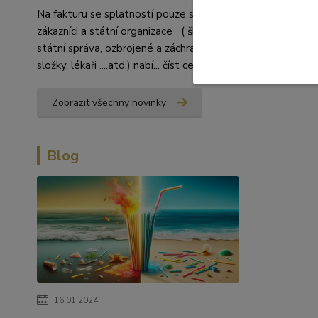
Na fakturu se splatností pouze stálí
zákazníci a státní organizace ( školství,
státní správa, ozbrojené a záchranné
složky, lékaři ....atd.) nabí...
číst celé
Zobrazit všechny novinky
Blog
16.01.2024