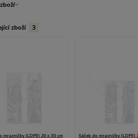
zboží
jící zboží
3
o mrazničky (LDPE) 20 x 30 cm
Sáček do mrazničky (LDPE) 