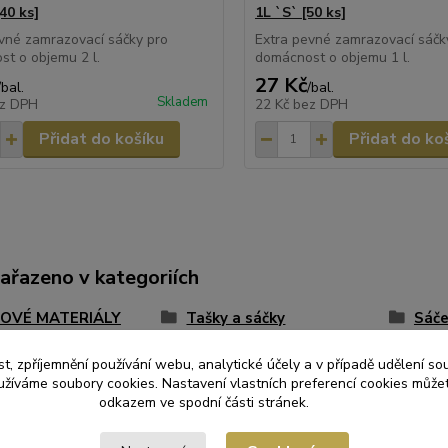
40 ks]
1L `S` [50 ks]
vné zamrazovací sáčky pro
Extra pevné zamrazovací sáčk
t o objemu 2 l.
domácnost o objemu 1 l.
27 Kč
/
bal.
/
bal.
Skladem
z DPH
22 Kč
bez DPH
Přidat do košíku
Přidat do ko
zařazeno v kategoriích
OVÉ MATERIÁLY
Tašky a sáčky
Sáče
t, zpříjemnění používání webu, analytické účely a v případě udělení so
yužíváme soubory cookies. Nastavení vlastních preferencí cookies můžet
odkazem ve spodní části stránek.