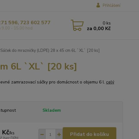
Přihlášení
271 596, 723 602 577
0
ks
za
0,00 Kč
á 9,00 - 15,00 hod
Sáček do mrazničky (LDPE) 28 x 45 cm 6L `XL` [20 ks]
m 6L `XL` [20 ks]
pevné zamrazovací sáčky pro domácnost o objemu 6 l.
celý
tupnost
Skladem
 Kč
/
ks
Přidat do košíku
Kč
bez DPH