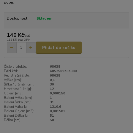
popis
Dostupnost
Skladem
140 Kč
/
bal
116 Kč
bez DPH
Přidat do košíku
Číslo produktu:
68638
EAN kód:
4052509686380
Registrační číslo:
68638
Výška [cm]:
0,1
Šířka / průměr [cm]:
30
Hmotnost 1 ks [g]:
12
Objem [m3]:
0,000150
Balení Výška [cm]:
1
Balení Šířka [cm]:
31
Balení Váha [g]:
1210,6
Balení Objem [m3]:
0,001581
Balení Délka [cm]:
51
Délka [cm]:
50