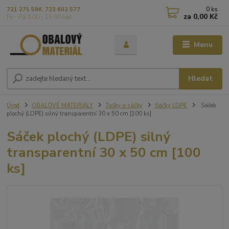
0
ks
721 271 596, 723 602 577
za
0,00 Kč
Po - Pá 9,00 - 15,00 hod
Menu
Hledat
Úvod
OBALOVÉ MATERIÁLY
Tašky a sáčky
Sáčky LDPE
Sáček
plochý (LDPE) silný transparentní 30 x 50 cm [100 ks]
Sáček plochý (LDPE) silný
transparentní 30 x 50 cm [100
ks]