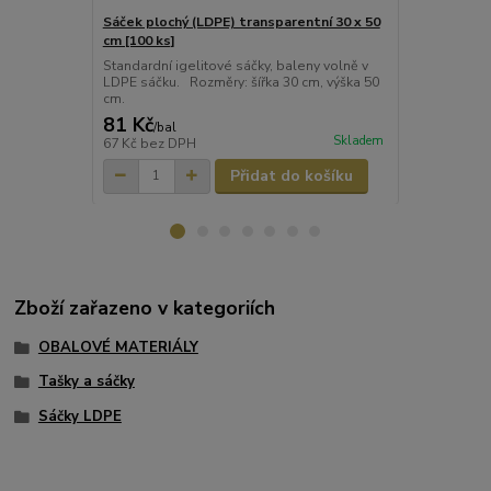
Sáček plochý (LDPE) transparentní 30 x 50
Sáček plochý
cm [100 ks]
cm [100 ks]
Standardní igelitové sáčky, baleny volně v
Standardní i
LDPE sáčku. Rozměry: šířka 30 cm, výška 50
LDPE sáčku 2
cm.
výška 40 cm.
81 Kč
58 Kč
/
bal
/
bal
Skladem
67 Kč
bez DPH
48 Kč
bez D
Přidat do košíku
Zboží zařazeno v kategoriích
OBALOVÉ MATERIÁLY
Tašky a sáčky
Sáčky LDPE