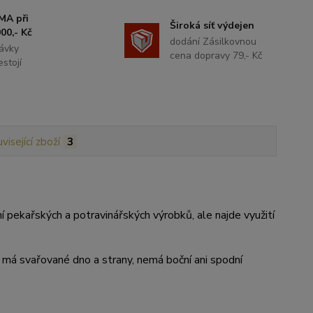
MA při
Široká síť výdejen
00,- Kč
dodání Zásilkovnou
ávky
cena dopravy 79,- Kč
stojí
visející zboží
3
ení pekařských a potravinářských výrobků, ale najde využití
ě, má svařované dno a strany, nemá boční ani spodní