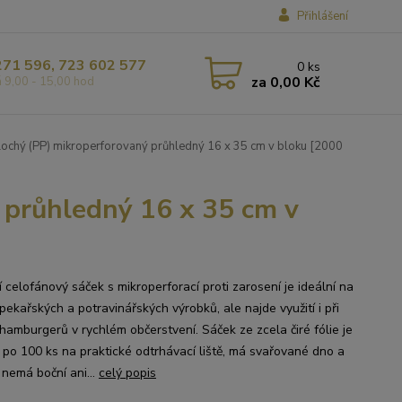
Přihlášení
271 596, 723 602 577
0
ks
za
0,00 Kč
á 9,00 - 15,00 hod
ochý (PP) mikroperforovaný průhledný 16 x 35 cm v bloku [2000
 průhledný 16 x 35 cm v
í celofánový sáček s mikroperforací proti zarosení je ideální na
pekařských a potravinářských výrobků, ale najde využití i při
 hamburgerů v rychlém občerstvení. Sáček ze zcela čiré fólie je
 po 100 ks na praktické odtrhávací liště, má svařované dno a
 nemá boční ani...
celý popis