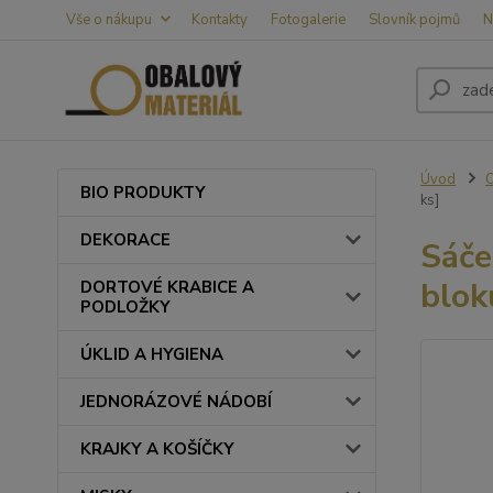
Vše o nákupu
Kontakty
Fotogalerie
Slovník pojmů
N
Úvod
BIO PRODUKTY
ks]
DEKORACE
Sáče
blok
DORTOVÉ KRABICE A
PODLOŽKY
ÚKLID A HYGIENA
JEDNORÁZOVÉ NÁDOBÍ
KRAJKY A KOŠÍČKY