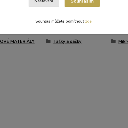
Souhlasím
Nastavení
Souhlas můžete odmítnout
zde
.
zařazeno v kategoriích
OVÉ MATERIÁLY
Tašky a sáčky
Mikr