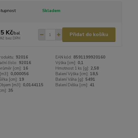
tupnost
Skladem
5 Kč
/
bal
Přidat do košíku
 Kč
bez DPH
roduktu:
92016
EAN kód:
8591199920160
ační číslo:
92016
Výška [cm]:
0,1
 průměr [cm]:
16
Hmotnost 1 ks [g]:
2,58
[m3]:
0,000056
Balení Výška [cm]:
18,5
Šířka [cm]:
19
Balení Váha [g]:
5491
Objem [m3]:
0,0144115
Balení Délka [cm]:
41
cm]:
35