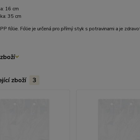
ka: 16 cm
ka: 35 cm
 PP fólie. Fólie je určená pro přímý styk s potravinami a je zdrav
zboží
jící zboží
3