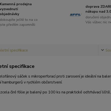
Kamenná prodejna
doprava ZDAR
vyzvednutí
nákupu nad 3.0
objednávky
doručení objedn
dokoupíte ještě to na co
Vás vůbec nic ne
jste předtím zapomněli
etní specifikace
Sou
tní specifikace
celofánový sáček s mikroperforací proti zarosení je ideální na bal
ení hamburgerů v rychlém občerstvení.
zcela čiré fólie je balený po 100 ks na praktické odtrhávací lišt