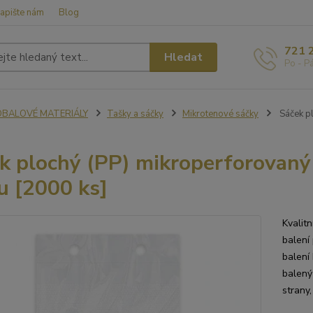
apište nám
Blog
721 
Hledat
Po - P
OBALOVÉ MATERIÁLY
Tašky a sáčky
Mikrotenové sáčky
Sáček pl
k plochý (PP) mikroperforovaný
u [2000 ks]
Kvalitn
balení 
balení
balený
strany,