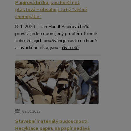
Papírová brčka jsou horší než
plastová – obsahují totiž “věčné
chemikálie”
8. 1. 2024 | Jan Handl Papírová brčka
provází jeden opomíjený problém. Kromě
toho, že jejich používání je často na hraně
artistického čísla, jsou...
číst celé
09.10.2023
Stavební materiály budoucnosti.
Recyklace papíru na papír nedává