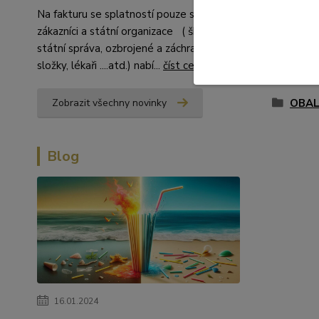
Na fakturu se splatností pouze stálí
zákazníci a státní organizace ( školství,
státní správa, ozbrojené a záchranné
složky, lékaři ....atd.) nabí...
číst celé
Zboží 
OBAL
Zobrazit všechny novinky
Blog
16.01.2024