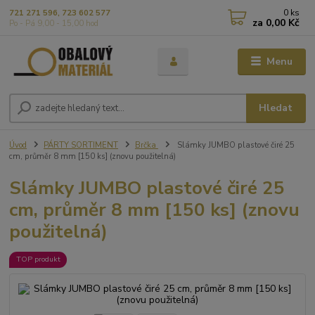
0
ks
721 271 596, 723 602 577
za
0,00 Kč
Po - Pá 9,00 - 15,00 hod
Menu
Hledat
Úvod
PÁRTY SORTIMENT
Brčka
Slámky JUMBO plastové čiré 25
cm, průměr 8 mm [150 ks] (znovu použitelná)
Slámky JUMBO plastové čiré 25
cm, průměr 8 mm [150 ks] (znovu
použitelná)
TOP produkt