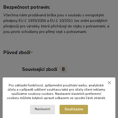
Bezpečnost potravin:
Všechna námi prodávaná brčka jsou v souladu s evropskými
předpisy EU č. 1935/2004 a EU č. 10/2011 (ve znění pozdějších
předpisů) pro výrobky, které přicházejí do styku s potravinami, a
jsou proto schváleny pro přímý styk s potravinami.
Původ zboží
Související zboží
8
Pro základní funkčnost, zpříjemnění používání webu, analytické
účely a v případě udělení souhlasu také pro účely cílení reklamy
využíváme soubory cookies. Nastavení vlastních preferencí
cookies můžete kdykoli upravit odkazem ve spodní části stránek.
Souhlasím
Nastavení