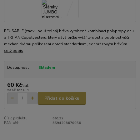
REUSABLE (znovu použitelná) brčka vyrobená kombinací polypropylenu
a TRITAN Copolyesteru, který dává brčku vyšší tvrdost a odolnost vůči
mechanickému poškození oproti standardním jednorázovým brčkům.
celý popis
Dostupnost
Skladem
60 Kč
/
bal.
50 Kč
bez DPH
Přidat do košíku
Číslo produktu:
66122
EAN kód:
8594208670056