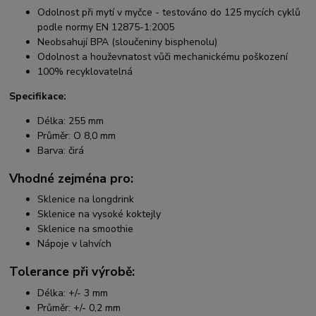
Odolnost při mytí v myčce - testováno do 125 mycích cyklů
podle normy EN 12875-1:2005
Neobsahují BPA (sloučeniny bisphenolu)
Odolnost a houževnatost vůči mechanickému poškození
100% recyklovatelná
Specifikace:
Délka: 255 mm
Průměr: O 8,0 mm
Barva: čirá
Vhodné zejména pro:
Sklenice na longdrink
Sklenice na vysoké koktejly
Sklenice na smoothie
Nápoje v lahvích
Tolerance při výrobě:
Délka: +/- 3 mm
Průměr: +/- 0,2 mm