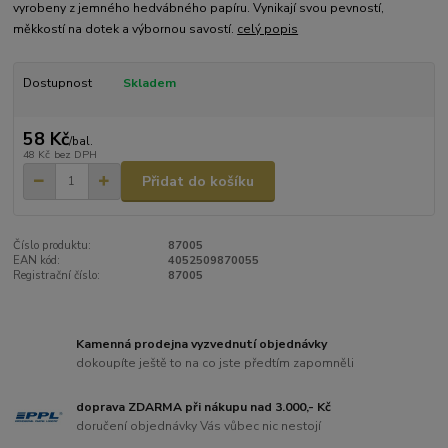
vyrobeny z jemného hedvábného papíru. Vynikají svou pevností,
měkkostí na dotek a výbornou savostí.
celý popis
Dostupnost
Skladem
58 Kč
/
bal.
48 Kč
bez DPH
Přidat do košíku
Číslo produktu:
87005
EAN kód:
4052509870055
Registrační číslo:
87005
Kamenná prodejna vyzvednutí objednávky
dokoupíte ještě to na co jste předtím zapomněli
doprava ZDARMA při nákupu nad 3.000,- Kč
doručení objednávky Vás vůbec nic nestojí