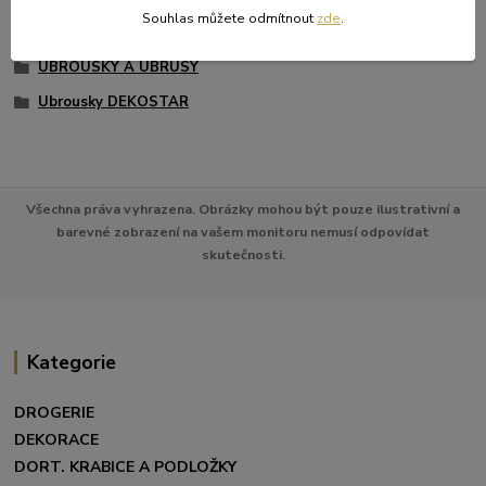
Souhlas můžete odmítnout
zde
.
Zboží zařazeno v kategoriích
UBROUSKY A UBRUSY
Ubrousky DEKOSTAR
Všechna práva vyhrazena. Obrázky mohou být pouze ilustrativní a
barevné zobrazení na vašem monitoru nemusí odpovídat
skutečnosti.
Kategorie
DROGERIE
DEKORACE
DORT. KRABICE A PODLOŽKY