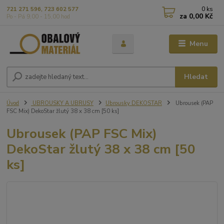
0
ks
721 271 596, 723 602 577
za
0,00 Kč
Po - Pá 9,00 - 15,00 hod
Menu
Hledat
Úvod
UBROUSKY A UBRUSY
Ubrousky DEKOSTAR
Ubrousek (PAP
FSC Mix) DekoStar žlutý 38 x 38 cm [50 ks]
Ubrousek (PAP FSC Mix)
DekoStar žlutý 38 x 38 cm [50
ks]