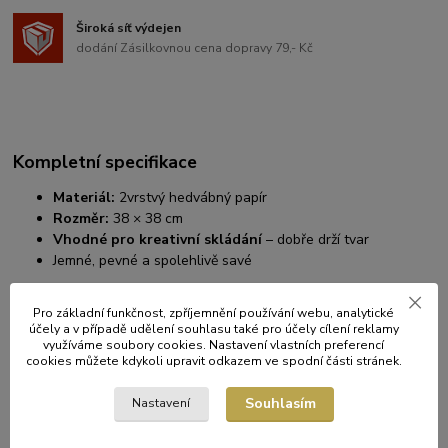
Široká síť výdejen
dodání Zásilkovnou cena dopravy 79,- Kč
Kompletní specifikace
Materiál:
2vrstvý hedvábný papír
Rozměr:
38 × 38 cm
Vhodné pro kreativní skládání
– dobře drží tvar
Jemné, pevné a spolehlivě savé
Pro základní funkčnost, zpříjemnění používání webu, analytické
Ideální pro sváteční i každodenní stolování, catering nebo slavnostní
účely a v případě udělení souhlasu také pro účely cílení reklamy
využíváme soubory cookies. Nastavení vlastních preferencí
události.
cookies můžete kdykoli upravit odkazem ve spodní části stránek.
Souhlasím
Nastavení
Původ zboží