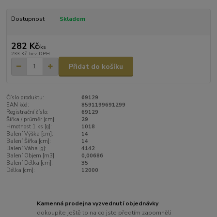
Dostupnost
Skladem
282 Kč
/
ks
233 Kč
bez DPH
Přidat do košíku
Číslo produktu:
69129
EAN kód:
8591199691299
Registrační číslo:
69129
Šířka / průměr [cm]:
29
Hmotnost 1 ks [g]:
1018
Balení Výška [cm]:
14
Balení Šířka [cm]:
14
Balení Váha [g]:
4142
Balení Objem [m3]:
0,00686
Balení Délka [cm]:
35
Délka [cm]:
12000
Kamenná prodejna vyzvednutí objednávky
dokoupíte ještě to na co jste předtím zapomněli