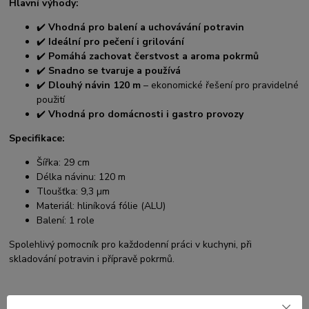
Hlavní výhody:
✔️
Vhodná pro balení a uchovávání potravin
✔️
Ideální pro pečení i grilování
✔️
Pomáhá zachovat čerstvost a aroma pokrmů
✔️
Snadno se tvaruje a používá
✔️
Dlouhý návin 120 m
– ekonomické řešení pro pravidelné
použití
✔️
Vhodná pro domácnosti i gastro provozy
Specifikace:
Šířka: 29 cm
Délka návinu: 120 m
Tloušťka: 9,3 µm
Materiál: hliníková fólie (ALU)
Balení: 1 role
Spolehlivý pomocník pro každodenní práci v kuchyni, při
skladování potravin i přípravě pokrmů.