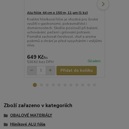
Alu fólie 44 cm x 150 m, 11 µm [1 ks]
Alu fólie 44
balená [1 ks
Kvalitní hliníková fólie je vhodná pro široké
využití v gastronomii, potravinářství i
Kvalitní hlin
domácnostech. Skvěle poslouží při balení,
profesionáln
uchovávání, pečení i grilování potravin.
balení, uchov
Pomáhá zachovat čerstvost, chuť a aroma
potravin. Po
pokrmů a chrání je před vysycháním i vnějšími
aroma pokrmů
vlivy.
vysycháním a 
649 Kč
583 Kč
/
ks
/
ks
Skladem
536 Kč
bez DPH
482 Kč
bez 
Přidat do košíku
Zboží zařazeno v kategoriích
OBALOVÉ MATERIÁLY
Hliníkové ALU fólie