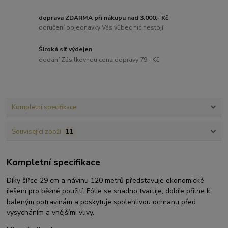
doprava ZDARMA při nákupu nad 3.000,- Kč
doručení objednávky Vás vůbec nic nestojí
Široká síť výdejen
dodání Zásilkovnou cena dopravy 79,- Kč
Kompletní specifikace
Související zboží
11
Kompletní specifikace
Díky šířce 29 cm a návinu 120 metrů představuje ekonomické
řešení pro běžné použití. Fólie se snadno tvaruje, dobře přilne k
baleným potravinám a poskytuje spolehlivou ochranu před
vysycháním a vnějšími vlivy.