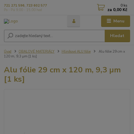
0
ks
721 271 596, 723 602 577
za
0,00 Kč
Po - Pá 9,00 - 15,00 hod
Menu
Hledat
Úvod
OBALOVÉ MATERIÁLY
Hliníkové ALU fólie
Alu fólie 29 cm x
120 m, 9,3 µm [1 ks]
Alu fólie 29 cm x 120 m, 9,3 µm
[1 ks]