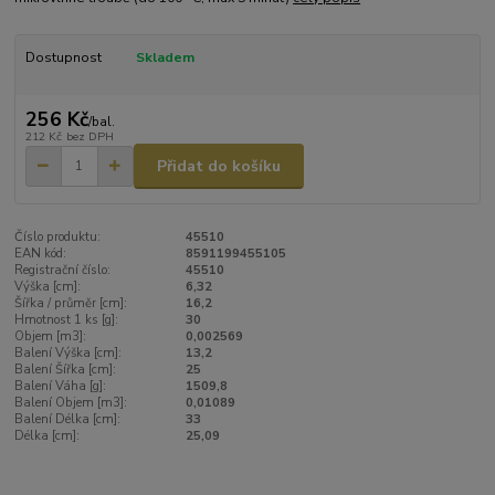
Dostupnost
Skladem
256 Kč
/
bal.
212 Kč
bez DPH
Přidat do košíku
Číslo produktu:
45510
EAN kód:
8591199455105
Registrační číslo:
45510
Výška [cm]:
6,32
Šířka / průměr [cm]:
16,2
Hmotnost 1 ks [g]:
30
Objem [m3]:
0,002569
Balení Výška [cm]:
13,2
Balení Šířka [cm]:
25
Balení Váha [g]:
1509,8
Balení Objem [m3]:
0,01089
Balení Délka [cm]:
33
Délka [cm]:
25,09