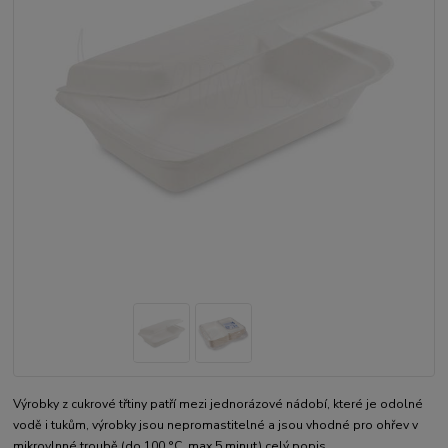
Výrobky z cukrové třtiny patří mezi jednorázové nádobí, které je odolné
vodě i tukům, výrobky jsou nepromastitelné a jsou vhodné pro ohřev v
mikrovlnné troubě (do 100 °C, max 5 minut)
celý popis