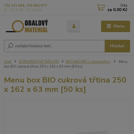
0
ks
721 271 596, 723 602 577
za
0,00 Kč
Po - Pá 9,00 - 15,00 hod
Menu
Hledat
Úvod
JEDNORÁZOVÉ NÁDOBÍ
BIO NÁDOBÍ z cukrové třtiny
Menu
box BIO cukrová třtina 250 x 162 x 63 mm [50 ks]
Menu box BIO cukrová třtina 250
x 162 x 63 mm [50 ks]