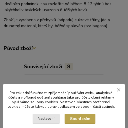
ideálních podmínek jsou rozložitelné během 8-12 týdnů bez
jakýchkoliv toxických usazenin či těžkých kovů.
Zboží je vyrobeno z přebytků (odpadu) cukrové třtiny, jde o
druhotný materiál, který byl běžně spalován (tzv. bagasa)
Původ zboží
Související zboží
8
Pro základní funkčnost, zpříjemnění používání webu, analytické
účely a v případě udělení souhlasu také pro účely cílení reklamy
využíváme soubory cookies. Nastavení vlastních preferencí
cookies můžete kdykoli upravit odkazem ve spodní části stránek.
Souhlasím
Nastavení