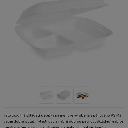
Tato trojdílná skládací krabička na menu je vyrobená z pěnového PS.Má
velmi dobré izolační vlastnosti a nabízí dobrou pevnost.Skládací krabice
nedělená (jeden kus) s opětovně uzavíratelným zaklapávacím