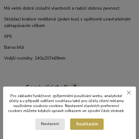
Má velmi dobré izolační vlastnosti a nabízí dobrou pevnost.
Skládací krabice nedělená (jeden kus) s opětovně uzavíratelným
zaklapávacím víčkem
XPS
Barva bílá
Vnější rozměry: 240x207x69mm
Související zboží
7
Pro základní funkčnost, zpříjemnění používání webu, analytické
účely a v případě udělení souhlasu také pro účely cílení reklamy
využíváme soubory cookies. Nastavení vlastních preferencí
cookies můžete kdykoli upravit odkazem ve spodní části stránek.
Souhlasím
Nastavení