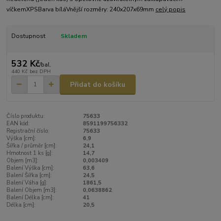
víčkemXPSBarva bíláVnější rozměry: 240x207x69mm
celý popis
Dostupnost
Skladem
532 Kč
/
bal.
440 Kč
bez DPH
Přidat do košíku
Číslo produktu:
75633
EAN kód:
8591199756332
Registrační číslo:
75633
Výška [cm]:
6,9
Šířka / průměr [cm]:
24,1
Hmotnost 1 ks [g]:
14,7
Objem [m3]:
0,003409
Balení Výška [cm]:
63,6
Balení Šířka [cm]:
24,5
Balení Váha [g]:
1861,5
Balení Objem [m3]:
0,0638862
Balení Délka [cm]:
41
Délka [cm]:
20,5