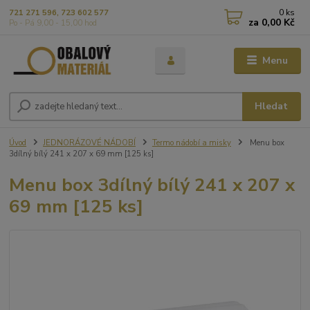
0
ks
721 271 596, 723 602 577
za
0,00 Kč
Po - Pá 9,00 - 15,00 hod
Menu
Hledat
Úvod
JEDNORÁZOVÉ NÁDOBÍ
Termo nádobí a misky
Menu box
3dílný bílý 241 x 207 x 69 mm [125 ks]
Menu box 3dílný bílý 241 x 207 x
69 mm [125 ks]