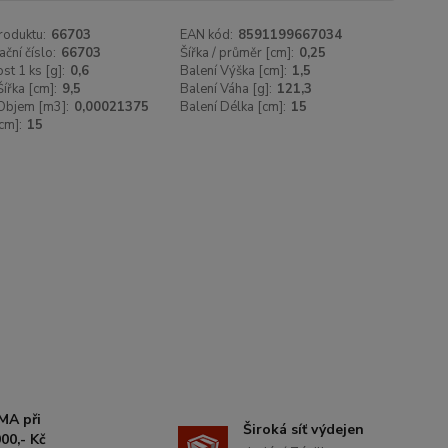
roduktu:
66703
EAN kód:
8591199667034
ační číslo:
66703
Šířka / průměr [cm]:
0,25
t 1 ks [g]:
0,6
Balení Výška [cm]:
1,5
Šířka [cm]:
9,5
Balení Váha [g]:
121,3
Objem [m3]:
0,00021375
Balení Délka [cm]:
15
cm]:
15
MA při
Široká síť výdejen
00,- Kč