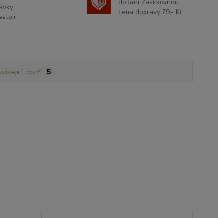
dodání Zásilkovnou
ávky
cena dopravy 79,- Kč
stojí
visející zboží
5