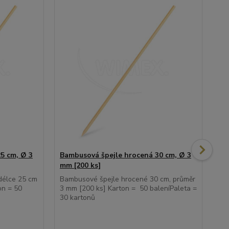
5 cm, Ø 3
Bambusová špejle hrocená 30 cm, Ø 3
Ba
mm [200 ks]
mm
délce 25 cm
Bambusové špejle hrocené 30 cm, průměr
Bam
on = 50
3 mm [200 ks] Karton = 50 baleníPaleta =
5 m
30 kartonů
dom
dél
bal