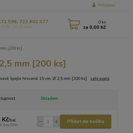
Přihlášení
271 596, 723 602 577
0
ks
za
0,00 Kč
á 9,00 - 15,00 hod
 mm [200 ks]
2,5 mm [200 ks]
ové špejle hrocené 15 cm, Ø 2,5 mm [200 ks]
celý popis
tupnost
Skladem
 Kč
/
bal.
Přidat do košíku
Kč
bez DPH