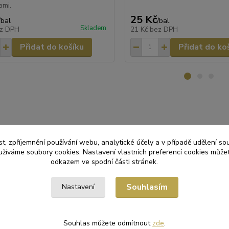
ami.
25 Kč
/
bal
/
bal.
Skladem
z DPH
21 Kč
bez DPH
Přidat do košíku
Přidat do ko
zařazeno v kategoriích
t, zpříjemnění používání webu, analytické účely a v případě udělení so
yužíváme soubory cookies. Nastavení vlastních preferencí cookies můžet
Y SORTIMENT
Špejle
odkazem ve spodní části stránek.
Souhlasím
Nastavení
Souhlas můžete odmítnout
zde
.