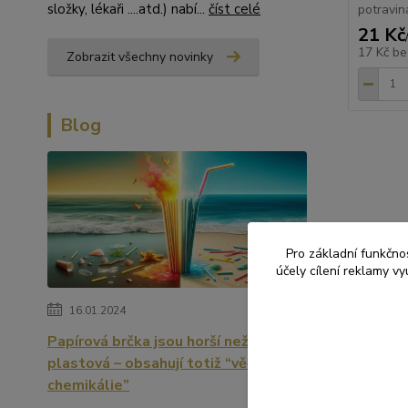
složky, lékaři ....atd.) nabí...
číst celé
potravin
21 Kč
17 Kč
be
Zobrazit všechny novinky
Blog
Zboží 
Pro základní funkčnos
účely cílení reklamy v
PÁRT
16.01.2024
Papírová brčka jsou horší než
plastová – obsahují totiž “věčné
chemikálie”