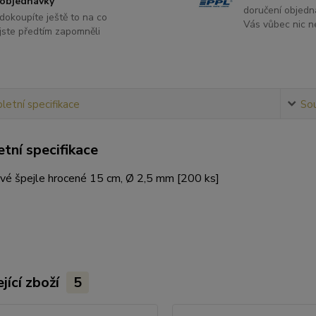
objednávky
doručení objedn
dokoupíte ještě to na co
Vás vůbec nic ne
jste předtím zapomněli
etní specifikace
Sou
tní specifikace
é špejle hrocené 15 cm, Ø 2,5 mm [200 ks]
jící zboží
5