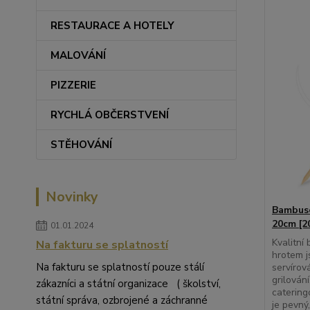
RESTAURACE A HOTELY
MALOVÁNÍ
PIZZERIE
RYCHLÁ OBČERSTVENÍ
STĚHOVÁNÍ
Novinky
Bambuso
20cm [2
01.01.2024
Kvalitní
Na fakturu se splatností
hrotem j
Na fakturu se splatností pouze stálí
servírová
grilování
zákazníci a státní organizace ( školství,
catering
státní správa, ozbrojené a záchranné
je pevný