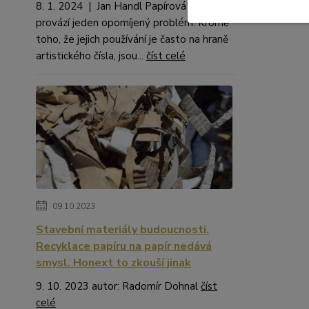
8. 1. 2024 | Jan Handl Papírová brčka
provází jeden opomíjený problém. Kromě
toho, že jejich používání je často na hraně
artistického čísla, jsou...
číst celé
09.10.2023
Stavební materiály budoucnosti.
Recyklace papíru na papír nedává
smysl. Honext to zkouší jinak
9. 10. 2023 autor: Radomír Dohnal
číst
celé