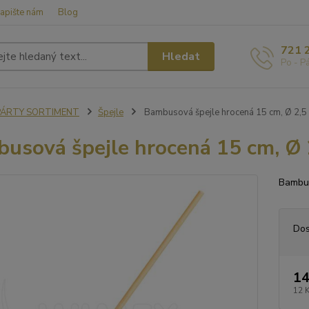
apište nám
Blog
721 
Hledat
Po - P
PÁRTY SORTIMENT
Špejle
Bambusová špejle hrocená 15 cm, Ø 2,5
usová špejle hrocená 15 cm, Ø 
Bambus
Dos
14
12 