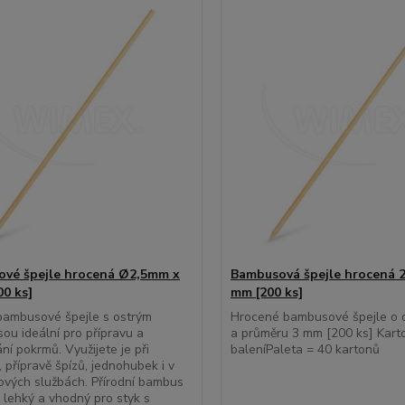
vé špejle hrocená Ø2,5mm x
Bambusová špejle hrocená 2
00 ks]
mm [200 ks]
 bambusové špejle s ostrým
Hrocené bambusové špejle o 
sou ideální pro přípravu a
a průměru 3 mm [200 ks] Kart
ní pokrmů. Využijete je při
baleníPaleta = 40 kartonů
, přípravě špízů, jednohubek i v
ových službách. Přírodní bambus
, lehký a vhodný pro styk s