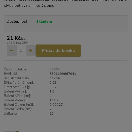
styk s potravinami.
celý popis
Dostupnost
Skladem
21 Kč
/
bal
17 Kč
bez DPH
Přidat do košíku
Číslo produktu:
66704
EAN kód:
8591199667041
Registrační číslo:
66704
Šířka / průměr [cm]:
0,25
Hmotnost 1 ks [g]:
0,82
Balení Výška [cm]:
1,5
Balení Šířka [cm]:
9
Balení Váha [g]:
166,2
Balení Objem [m3]:
0,00027
Balení Délka [cm]:
20
Délka [cm]:
20