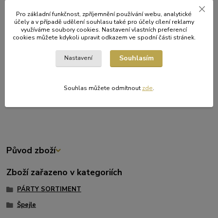
Specifikace:
Pro základní funkčnost, zpříjemnění používání webu, analytické
účely a v případě udělení souhlasu také pro účely cílení reklamy
Délka: 20 cm
využíváme soubory cookies. Nastavení vlastních preferencí
Průměr: 2,5 mm
cookies můžete kdykoli upravit odkazem ve spodní části stránek.
Materiál: bambus
Provedení: hrocené
Souhlasím
Nastavení
Balení: 200 kusů
Praktický pomocník pro domácí i profesionální kuchyni, catering i
Souhlas můžete odmítnout
zde
.
grilovací sezónu.
Původ zboží
Zboží zařazeno v kategoriích
PÁRTY SORTIMENT
Špejle