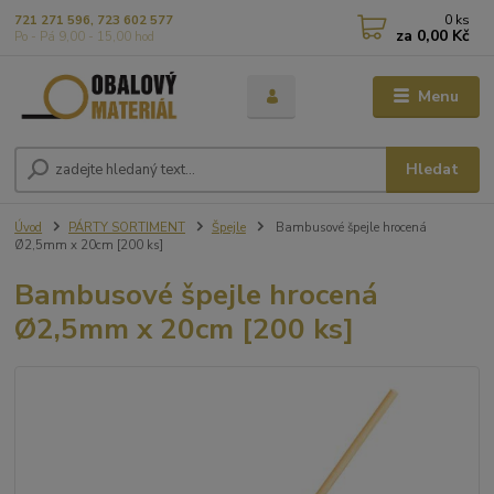
0
ks
721 271 596, 723 602 577
za
0,00 Kč
Po - Pá 9,00 - 15,00 hod
Menu
Hledat
Úvod
PÁRTY SORTIMENT
Špejle
Bambusové špejle hrocená
Ø2,5mm x 20cm [200 ks]
Bambusové špejle hrocená
Ø2,5mm x 20cm [200 ks]