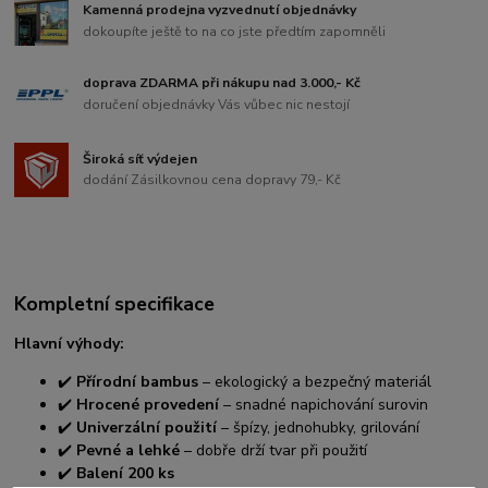
Kamenná prodejna vyzvednutí objednávky
dokoupíte ještě to na co jste předtím zapomněli
doprava ZDARMA při nákupu nad 3.000,- Kč
doručení objednávky Vás vůbec nic nestojí
Široká síť výdejen
dodání Zásilkovnou cena dopravy 79,- Kč
Kompletní specifikace
Hlavní výhody:
✔️
Přírodní bambus
– ekologický a bezpečný materiál
✔️
Hrocené provedení
– snadné napichování surovin
✔️
Univerzální použití
– špízy, jednohubky, grilování
✔️
Pevné a lehké
– dobře drží tvar při použití
✔️
Balení 200 ks