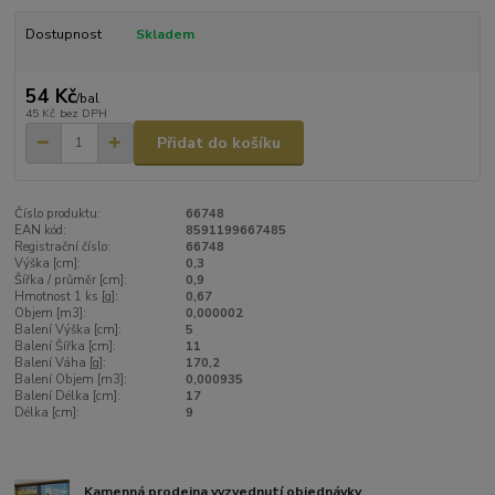
Dostupnost
Skladem
54 Kč
/
bal
45 Kč
bez DPH
Přidat do košíku
Číslo produktu:
66748
EAN kód:
8591199667485
Registrační číslo:
66748
Výška [cm]:
0,3
Šířka / průměr [cm]:
0,9
Hmotnost 1 ks [g]:
0,67
Objem [m3]:
0,000002
Balení Výška [cm]:
5
Balení Šířka [cm]:
11
Balení Váha [g]:
170,2
Balení Objem [m3]:
0,000935
Balení Délka [cm]:
17
Délka [cm]:
9
Kamenná prodejna vyzvednutí objednávky