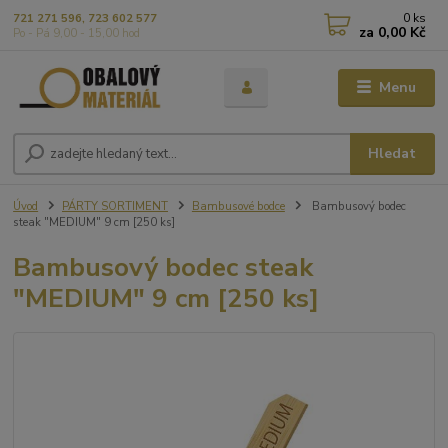
0
ks
721 271 596, 723 602 577
za
0,00 Kč
Po - Pá 9,00 - 15,00 hod
Menu
Hledat
Úvod
PÁRTY SORTIMENT
Bambusové bodce
Bambusový bodec
steak "MEDIUM" 9 cm [250 ks]
Bambusový bodec steak
"MEDIUM" 9 cm [250 ks]