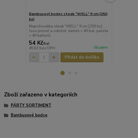
Bambusový bodec steak "WELL" 9 cm [250
Bambusový b
ks]
ks]
Napichovátka steak "WELL" 9 cm [250 ks]
Napichovátka
Jsou pevné a odolné. karton = 40 bal. paleta
Jsou pevné a
= 40 kartonů
= 40 kartonů
54 Kč
54 Kč
/
bal
/
bal
Skladem
45 Kč
bez DPH
45 Kč
bez D
Přidat do košíku
Zboží zařazeno v kategoriích
PÁRTY SORTIMENT
Bambusové bodce