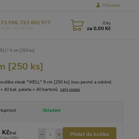
Přihlášení
271 596, 723 602 577
0
ks
za
0,00 Kč
á 9,00 - 15,00 hod
LL" 9 cm [250 ks]
 [250 ks]
ovátka steak "WELL" 9 cm [250 ks] Jsou pevné a odolné.
 = 40 bal. paleta = 40 kartonů
celý popis
tupnost
Skladem
 Kč
/
bal
Přidat do košíku
Kč
bez DPH