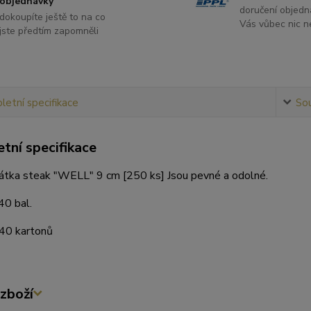
objednávky
doručení objedn
dokoupíte ještě to na co
Vás vůbec nic ne
jste předtím zapomněli
etní specifikace
Sou
tní specifikace
átka steak "WELL" 9 cm [250 ks] Jsou pevné a odolné.
40 bal.
 40 kartonů
zboží