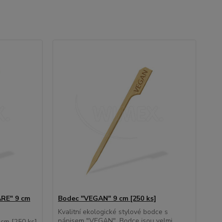
RE" 9 cm
Bodec "VEGAN" 9 cm [250 ks]
Kvalitní ekologické stylové bodce s
nápisem "VEGAN". Bodce jsou velmi
cm [250 ks]