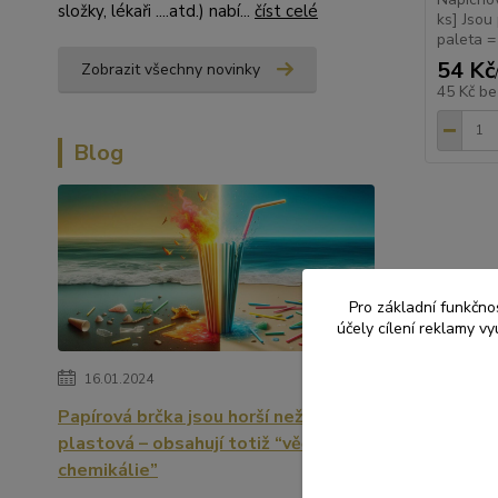
složky, lékaři ....atd.) nabí...
číst celé
ks] Jsou
paleta =
54 Kč
Zobrazit všechny novinky
45 Kč
be
Blog
Zboží 
Pro základní funkčnos
PÁRT
účely cílení reklamy v
16.01.2024
Papírová brčka jsou horší než
plastová – obsahují totiž “věčné
chemikálie”