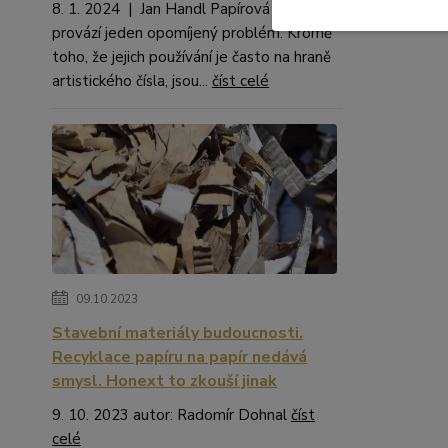
8. 1. 2024 | Jan Handl Papírová brčka
provází jeden opomíjený problém. Kromě
toho, že jejich používání je často na hraně
artistického čísla, jsou...
číst celé
09.10.2023
Stavební materiály budoucnosti.
Recyklace papíru na papír nedává
smysl. Honext to zkouší jinak
9. 10. 2023 autor: Radomír Dohnal
číst
celé