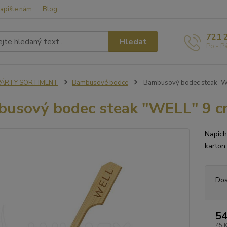
apište nám
Blog
721 
Hledat
Po - P
PÁRTY SORTIMENT
Bambusové bodce
Bambusový bodec steak "WE
usový bodec steak "WELL" 9 cm
Napich
karton
Dos
54
45 