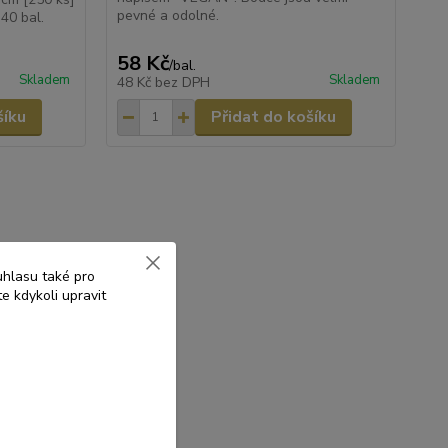
pevné a odolné.
40 bal.
58 Kč
/
bal.
Skladem
Skladem
48 Kč
bez DPH
šíku
Přidat do košíku
uhlasu také pro
e kdykoli upravit