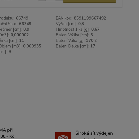
roduktu:
66749
EAN kód:
8591199667492
ační číslo:
66749
Výška [cm]:
0,3
 průměr [cm]:
0,9
Hmotnost 1 ks [g]:
0,67
[m3]:
0,000002
Balení Výška [cm]:
5
Šířka [cm]:
11
Balení Váha [g]:
170,2
Objem [m3]:
0,000935
Balení Délka [cm]:
17
cm]:
9
MA při
Široká síť výdejen
00,- Kč