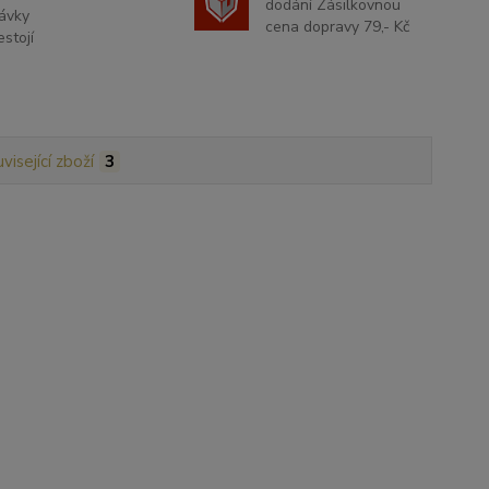
dodání Zásilkovnou
ávky
cena dopravy 79,- Kč
stojí
visející zboží
3