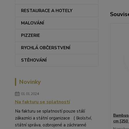
RESTAURACE A HOTELY
Souvise
MALOVÁNÍ
PIZZERIE
RYCHLÁ OBČERSTVENÍ
STĚHOVÁNÍ
Novinky
01.01.2024
Na fakturu se splatností
Na fakturu se splatností pouze stálí
Bambuso
zákazníci a státní organizace ( školství,
cm [250 
státní správa, ozbrojené a záchranné
Napicho