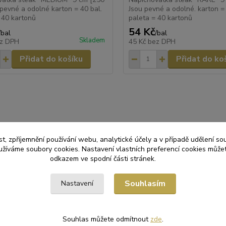
 pevné a odolné karton = 40 bal.
Jsou pevné a odolné. karton = 
 40 kartonů
paleta = 40 kartonů
54 Kč
/
bal
/
bal
Skladem
z DPH
45 Kč
bez DPH
Přidat do košíku
Přidat do ko
zařazeno v kategoriích
t, zpříjemnění používání webu, analytické účely a v případě udělení so
Y SORTIMENT
Bambusové bodce
yužíváme soubory cookies. Nastavení vlastních preferencí cookies můžet
odkazem ve spodní části stránek.
Souhlasím
Nastavení
Souhlas můžete odmítnout
zde
.