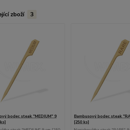
jící zboží
3
vý bodec steak "MEDIUM" 9
Bambusový bodec steak "RA
ks]
[250 ks]
vátka steak "MEDIUM" 9 cm [250
Napichovátka steak "RARE" 9 