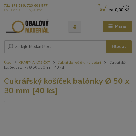
0
ks
721 271 596, 723 602 577
za
0,00 Kč
Po - Pá 9,00 - 15,00 hod
Menu
Hledat
Úvod
KRAJKY A KOŠÍČKY
Cukrářské košíčky na pečení
Cukrářský
košíček balónky Ø 50 x 30 mm [40 ks]
Cukrářský košíček balónky Ø 50 x
30 mm [40 ks]