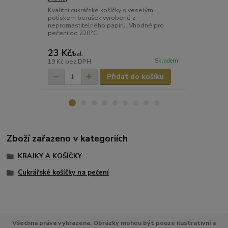
Kvalitní cukrářské košíčky s veselým
Kvalitní bar
potiskem berušek vyrobené z
z nepromasti
nepromastitelného papíru. Vhodné pro
obsahuje pět
pečení do 220°C.
modrá, zele
220°C.
23 Kč
30 Kč
/
bal.
/
bal.
Skladem
19 Kč
bez DPH
25 Kč
bez D
Přidat do košíku
Zboží zařazeno v kategoriích
KRAJKY A KOŠÍČKY
Cukrářské košíčky na pečení
Všechna práva vyhrazena. Obrázky mohou být pouze ilustrativní a