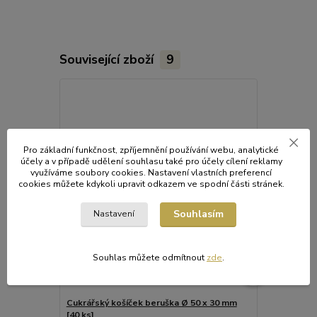
Související zboží
9
Pro základní funkčnost, zpříjemnění používání webu, analytické
účely a v případě udělení souhlasu také pro účely cílení reklamy
využíváme soubory cookies. Nastavení vlastních preferencí
cookies můžete kdykoli upravit odkazem ve spodní části stránek.
Souhlasím
Nastavení
Souhlas můžete odmítnout
zde
.
Cukrářský košíček beruška Ø 50 x 30 mm
Cukrářský ko
[40 ks]
mm [100 ks]