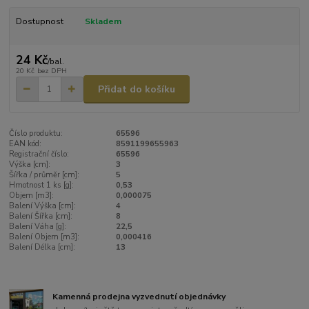
Dostupnost
Skladem
24 Kč
/
bal.
20 Kč
bez DPH
Přidat do košíku
Číslo produktu:
65596
EAN kód:
8591199655963
Registrační číslo:
65596
Výška [cm]:
3
Šířka / průměr [cm]:
5
Hmotnost 1 ks [g]:
0,53
Objem [m3]:
0,000075
Balení Výška [cm]:
4
Balení Šířka [cm]:
8
Balení Váha [g]:
22,5
Balení Objem [m3]:
0,000416
Balení Délka [cm]:
13
Kamenná prodejna vyzvednutí objednávky