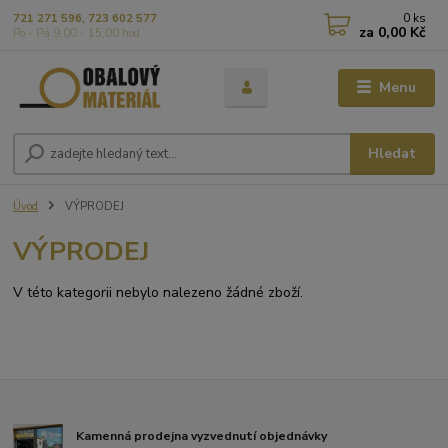
0
ks
721 271 596, 723 602 577
za
0,00 Kč
Po - Pá 9,00 - 15,00 hod
Menu
Hledat
Úvod
VÝPRODEJ
VÝPRODEJ
V této kategorii nebylo nalezeno žádné zboží.
Kamenná prodejna vyzvednutí objednávky