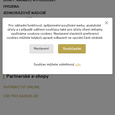
DORT. KRABICE A PODLOŽKY
HYGIENA
JEDNORÁZOVÉ NÁDOBÍ
KRAJKY A KOŠÍČKY
Pro základní funkčnost, zpříjemnění používání webu, analytické
MISKY
účely a v případě udělení souhlasu také pro účely cílení reklamy
OBALOVÉ MATERIÁLY
využíváme soubory cookies. Nastavení vlastních preferencí
cookies můžete kdykoli upravit odkazem ve spodní části stránek.
PÁRTY
PIZZA KRABICE
Souhlasím
Nastavení
SVÍČKY
UBROUSKY A UBRUSY
Souhlas můžete odmítnout
zde
.
Partnerské e-shopy
PAPÍRNICTVÍ ONLINE
VŠE PRO KANCELÁŘ