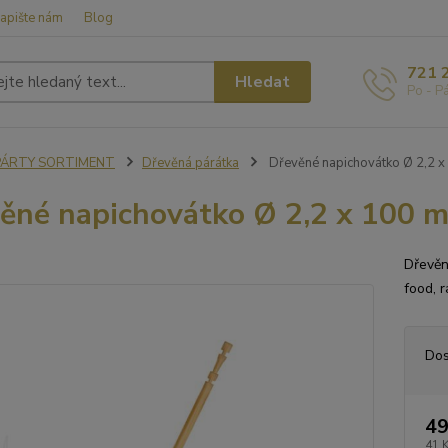
apište nám
Blog
721 
Hledat
Po - P
PÁRTY SORTIMENT
Dřevěná párátka
Dřevěné napichovátko Ø 2,2 x
ěné napichovátko Ø 2,2 x 100 
Dřevěn
food, 
Dos
49
41 