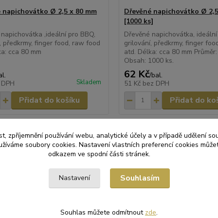
 napichovátko Ø 2,5 x 80 mm
Dřevěné napichovátko Ø 2,
[1000 ks]
napichovátka ,ideální pro BBQ,
Dřevěné napichovátka, ideální
í, předkrmy, finger food, raw food
grilování, předkrmy, finger foo
ka: cca 80 mm
atd. Délka: cca 80 mm Průměr
Obsah: 1000 ks.
62 Kč
al.
/
bal.
Skladem
 DPH
51 Kč
bez DPH
Přidat do košíku
Přidat do ko
t, zpříjemnění používání webu, analytické účely a v případě udělení so
yužíváme soubory cookies. Nastavení vlastních preferencí cookies můžet
odkazem ve spodní části stránek.
zařazeno v kategoriích
Souhlasím
Nastavení
Y SORTIMENT
Dřevěná párátka
Souhlas můžete odmítnout
zde
.