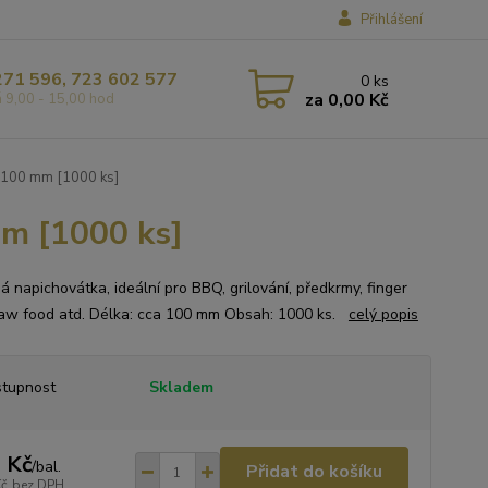
Přihlášení
271 596, 723 602 577
0
ks
za
0,00 Kč
á 9,00 - 15,00 hod
 100 mm [1000 ks]
mm [1000 ks]
á napichovátka, ideální pro BBQ, grilování, předkrmy, finger
raw food atd. Délka: cca 100 mm Obsah: 1000 ks.
celý popis
tupnost
Skladem
 Kč
/
bal.
Přidat do košíku
Kč
bez DPH