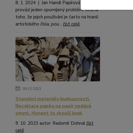
8. 1. 2024 | Jan Handl Papírová brčka
provází jeden opomíjený problém. Kromě
toho, že jejich používání je často na hraně
artistického čísla, jsou...
číst celé
09.10.2023
Stavební materiály budoucnosti.
Recyklace papíru na papír nedává
smysl. Honext to zkouší jinak
9. 10. 2023 autor: Radomír Dohnal
číst
celé