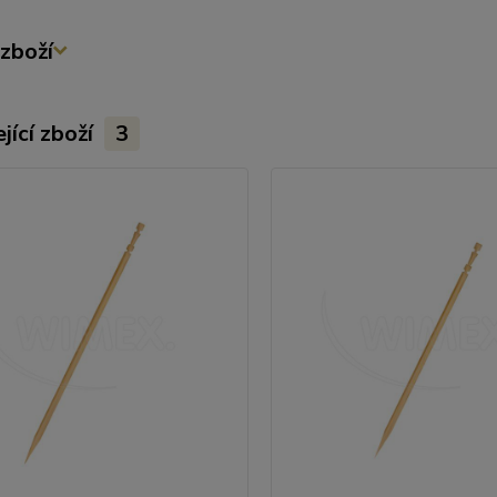
zboží
jící zboží
3