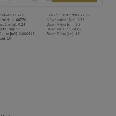
roduktu:
66770
EAN kód:
8591199667706
ační číslo:
66770
Šířka / průměr [cm]:
0,22
t 1 ks [g]:
0,24
Balení Výška [cm]:
3,5
Šířka [cm]:
11
Balení Váha [g]:
243,5
Objem [m3]:
0,000616
Balení Délka [cm]:
16
cm]:
10