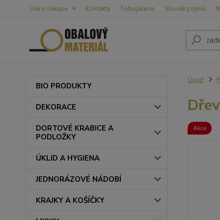
Vše o nákupu
Kontakty
Fotogalerie
Slovník pojmů
N
Úvod
BIO PRODUKTY
Dřev
DEKORACE
DORTOVÉ KRABICE A
Akce
PODLOŽKY
ÚKLID A HYGIENA
JEDNORÁZOVÉ NÁDOBÍ
KRAJKY A KOŠÍČKY