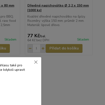
5 x 80 mm
Dřevěné napichovátko Ø 2,2 x 150 mm
[1000 ks]
 pro BBQ,
Kvalitní dřevěné napichovátko na špízy.
d, raw food
Rozměry: výška 150 mm; průměr 2 mm.
: 2,5mm
Materiál: lipové dřevo.
77 Kč
/
bal.
Skladem
Skladem
64 Kč
bez DPH
šíku
Přidat do košíku
uhlasu také pro
e kdykoli upravit