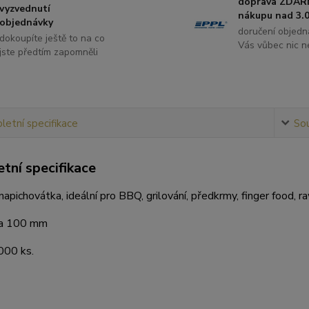
doprava ZDAR
vyzvednutí
nákupu nad 3.0
objednávky
doručení objedn
dokoupíte ještě to na co
Vás vůbec nic ne
jste předtím zapomněli
etní specifikace
Sou
tní specifikace
apichovátka, ideální pro BBQ, grilování, předkrmy, finger food, r
ca 100 mm
000 ks.