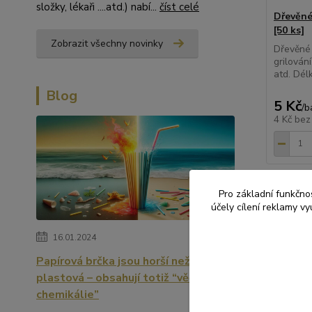
složky, lékaři ....atd.) nabí...
číst celé
Dřevěné
[50 ks]
Zobrazit všechny novinky
Dřevěné 
grilován
atd. Dél
Blog
5 Kč
/
b
4 Kč
bez
Pro základní funkčnos
účely cílení reklamy v
Zboží 
16.01.2024
Papírová brčka jsou horší než
PÁRT
plastová – obsahují totiž “věčné
chemikálie”