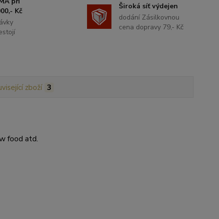
MA při
Široká síť výdejen
00,- Kč
dodání Zásilkovnou
ávky
cena dopravy 79,- Kč
stojí
visející zboží
3
aw food atd.