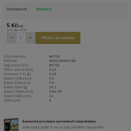
Dostupnost
Skladem
5 Kč
/
bal.
4 Kč
bez DPH
Přidat do košíku
Číslo produktu:
66718
EAN kód:
8591199667188
Registrační číslo:
66718
Šířka / průměr [cm]:
0,22
Hmotnost 1 ks [g]:
0,19
Balení Výška [cm]:
0,4
Balení Šířka [cm]:
7,5
Balení Váha [g]:
10,2
Balení Objem [m3]:
3,6e-05
Balení Délka [cm]:
12
Délka [cm]:
8
Kamenná prodejna vyzvednutí objednávky
dokoupíte ještě to na co jste předtím zapomněli