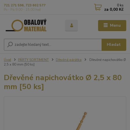
0
ks
721 271 596, 723 602 577
za
0,00 Kč
Po - Pá 9,00 - 15,00 hod
Menu
Hledat
Úvod
PÁRTY SORTIMENT
Dřevěná párátka
Dřevěné napichovátko Ø
2,5 x 80 mm [50 ks]
Dřevěné napichovátko Ø 2,5 x 80
mm [50 ks]