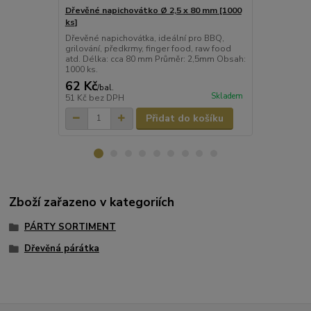
Dřevěné napichovátko Ø 2,5 x 80 mm [1000
Dřevěné nap
ks]
[1000 ks]
Dřevěné napichovátka, ideální pro BBQ,
Dřevěná napi
grilování, předkrmy, finger food, raw food
grilování, př
atd. Délka: cca 80 mm Průměr: 2,5mm Obsah:
atd. Délka: 
1000 ks.
62 Kč
49 Kč
/
bal.
/
bal.
Skladem
51 Kč
bez DPH
41 Kč
bez D
Přidat do košíku
Zboží zařazeno v kategoriích
PÁRTY SORTIMENT
Dřevěná párátka