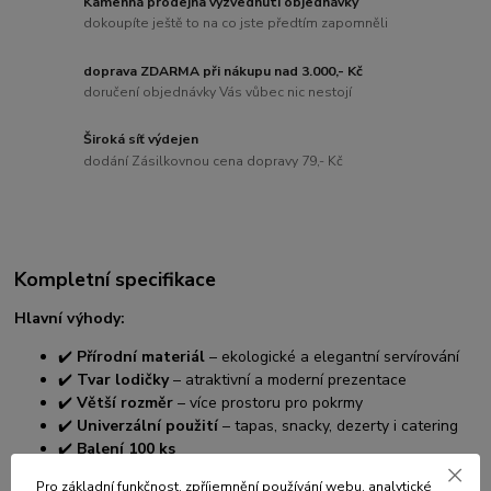
Kamenná prodejna vyzvednutí objednávky
dokoupíte ještě to na co jste předtím zapomněli
doprava ZDARMA při nákupu nad 3.000,- Kč
doručení objednávky Vás vůbec nic nestojí
Široká síť výdejen
dodání Zásilkovnou cena dopravy 79,- Kč
Kompletní specifikace
Hlavní výhody:
✔️
Přírodní materiál
– ekologické a elegantní servírování
✔️
Tvar lodičky
– atraktivní a moderní prezentace
✔️
Větší rozměr
– více prostoru pro pokrmy
✔️
Univerzální použití
– tapas, snacky, dezerty i catering
✔️
Balení 100 ks
Specifikace:
Pro základní funkčnost, zpříjemnění používání webu, analytické