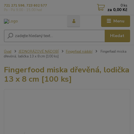
0
ks
721 271 596, 723 602 577
za
0,00 Kč
Po - Pá 9,00 - 15,00 hod
Menu
Hledat
Úvod
JEDNORÁZOVÉ NÁDOBÍ
Fingerfood nádobí
Fingerfood miska
dřevěná, lodička 13 x 8 cm [100 ks]
Fingerfood miska dřevěná, lodička
13 x 8 cm [100 ks]