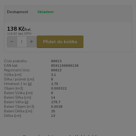
Dostupnost
Skladem
138 Kč
/
bal.
114 Kč
bez DPH
Přidat do košíku
Číslo produktu:
66613
EAN kód:
8591199666136
Registrační číslo:
66613
Výška [cm]:
3,1
Šířka / průměr [cm]:
8
Hmotnost 1 ks [g]:
2,75
Objem [m3]:
0,000322
Balení Výška [cm]:
8
Balení Šířka [cm]:
14
Balení Váha [g]:
278,7
Balení Objem [m3]:
0,0028
Balení Délka [cm]:
25
Délka [cm]:
13