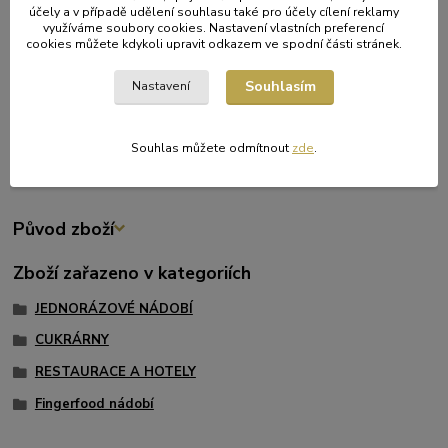
účely a v případě udělení souhlasu také pro účely cílení reklamy
využíváme soubory cookies. Nastavení vlastních preferencí
Rozměr: 13 × 8 cm
cookies můžete kdykoli upravit odkazem ve spodní části stránek.
Tvar: lodička
Materiál: dřevo
Souhlasím
Nastavení
Balení: 100 kusů
Skvělá volba pro catering, street food, oslavy i eventy, kde je
Souhlas můžete odmítnout
zde
.
kladen důraz na přírodní a stylovou prezentaci pokrmů.
Původ zboží
Zboží zařazeno v kategoriích
JEDNORÁZOVÉ NÁDOBÍ
CUKRÁRNY
RESTAURACE A HOTELY
Fingerfood nádobí