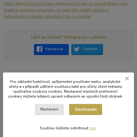
https://ekolist.cz/cz/zelena-domacnost/rady-a-navody/kam-patri-
krabice-od-pizzy-vsechno-co-jste-kdy-chteli-vedet-o-
vyhazovani-odpadku-ale-bali-jste-se-zeptat
Líbil se článek? Sdílejte ho s přáteli
Facebook
Twitter
Pro základní funkčnost, zpříjemnění používání webu, analytické
účely a v případě udělení souhlasu také pro účely cílení reklamy
využíváme soubory cookies. Nastavení vlastních preferencí
Kamenná prodejna vyzvednutí objednávky
cookies můžete kdykoli upravit odkazem ve spodní části stránek.
dokoupíte ještě to na co jste předtím zapomněli
Souhlasím
Nastavení
doprava ZDARMA při nákupu nad 3.000,- Kč
doručení objednávky Vás vůbec nic nestojí
Souhlas můžete odmítnout
zde
.