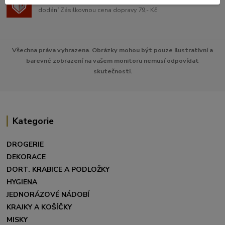
Široká síť výdejen
dodání Zásilkovnou cena dopravy 79,- Kč
Všechna práva vyhrazena. Obrázky mohou být pouze ilustrativní a
barevné zobrazení na vašem monitoru nemusí odpovídat
skutečnosti.
Kategorie
DROGERIE
DEKORACE
DORT. KRABICE A PODLOŽKY
HYGIENA
JEDNORÁZOVÉ NÁDOBÍ
KRAJKY A KOŠÍČKY
MISKY