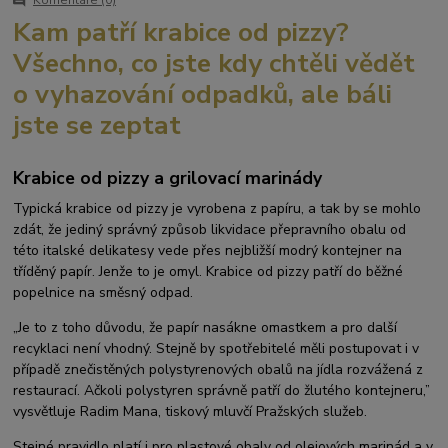
Komentáře (0)
Kam patří krabice od pizzy?
Všechno, co jste kdy chtěli vědět
o vyhazování odpadků, ale báli
jste se zeptat
Krabice od pizzy a grilovací marinády
Typická krabice od pizzy je vyrobena z papíru, a tak by se mohlo
zdát, že jediný správný způsob likvidace přepravního obalu od
této italské delikatesy vede přes nejbližší modrý kontejner na
tříděný papír. Jenže to je omyl. Krabice od pizzy patří do běžné
popelnice na směsný odpad.
„Je to z toho důvodu, že papír nasákne omastkem a pro další
recyklaci není vhodný. Stejně by spotřebitelé měli postupovat i v
případě znečistěných polystyrenových obalů na jídla rozvážená z
restaurací. Ačkoli polystyren správně patří do žlutého kontejneru,”
vysvětluje Radim Mana, tiskový mluvčí Pražských služeb.
Stejné pravidlo platí i pro plastové obaly od olejových marinád a v