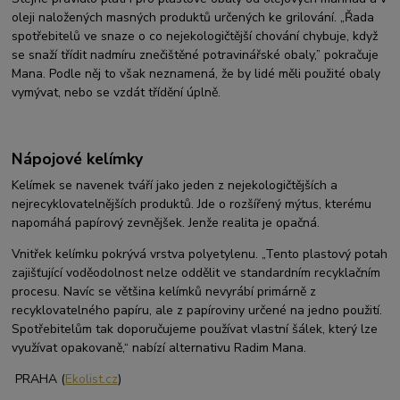
oleji naložených masných produktů určených ke grilování. „Řada
spotřebitelů ve snaze o co nejekologičtější chování chybuje, když
se snaží třídit nadmíru znečištěné potravinářské obaly,” pokračuje
Mana. Podle něj to však neznamená, že by lidé měli použité obaly
vymývat, nebo se vzdát třídění úplně.
Nápojové kelímky
Kelímek se navenek tváří jako jeden z nejekologičtějších a
nejrecyklovatelnějších produktů. Jde o rozšířený mýtus, kterému
napomáhá papírový zevnějšek. Jenže realita je opačná.
Vnitřek kelímku pokrývá vrstva polyetylenu. „Tento plastový potah
zajišťující voděodolnost nelze oddělit ve standardním recyklačním
procesu. Navíc se většina kelímků nevyrábí primárně z
recyklovatelného papíru, ale z papíroviny určené na jedno použití.
Spotřebitelům tak doporučujeme používat vlastní šálek, který lze
využívat opakovaně,“ nabízí alternativu Radim Mana.
PRAHA (
Ekolist.cz
)