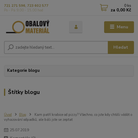
0
ks
721 271 596, 723 602 577
za
0,00 Kč
Po - Pá 9,00 - 15,00 hod
Menu
Hledat
Kategorie blogu
Štítky blogu
Úvod
Blog
Kam patří krabice od pizzy? Všechno, co jste kdy chtěli vědět o
vyhazování odpadků, ale báli jste se zeptat
25
.
07
.
2019