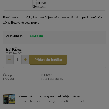
Papírové kapesníčky 3 vrstvé Příjemné na dotek Silný papír Balení 10 x
10 ks Bez vůně
celý popis
Dostupnost
Skladem
63 Kč
/
bal.
52 Kč
bez DPH
Přidat do košíku
Číslo produktu:
KHHZ06
EAN kód:
9011111516145
Kamenná prodejna vyzvednutí objednávky
dokoupíte ještě to na co jste předtím zapomněli