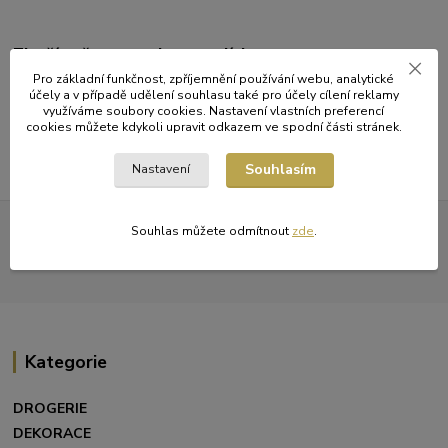
Zboží zařazeno v kategoriích
Pro základní funkčnost, zpříjemnění používání webu, analytické
ÚKLID A HYGIENA
účely a v případě udělení souhlasu také pro účely cílení reklamy
využíváme soubory cookies. Nastavení vlastních preferencí
Kapesníčky
cookies můžete kdykoli upravit odkazem ve spodní části stránek.
Souhlasím
Nastavení
Všechna práva vyhrazena. Obrázky mohou být pouze ilustrativní a
Souhlas můžete odmítnout
zde
.
barevné zobrazení na vašem monitoru nemusí odpovídat
skutečnosti.
Kategorie
DROGERIE
DEKORACE