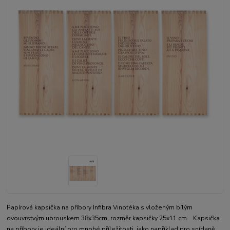
Papírová kapsička na příbory Infibra Vinotéka s vloženým bílým
dvouvrstvým ubrouskem 38x35cm, rozměr kapsičky 25x11 cm. Kapsička
na příbory je ideální pro mnohé příležitosti, jako například pro snídaně,