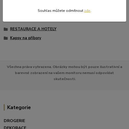
Zboží zařazeno v kategoriích
UBROUSKY A UBRUSY
Souhlas můžete odmítnout
zde
.
NOVINKY
RESTAURACE A HOTELY
Kapsy na příbory
Všechna práva vyhrazena. Obrázky mohou být pouze ilustrativní a
barevné zobrazení na vašem monitoru nemusí odpovídat
skutečnosti.
Kategorie
DROGERIE
DEKORACE