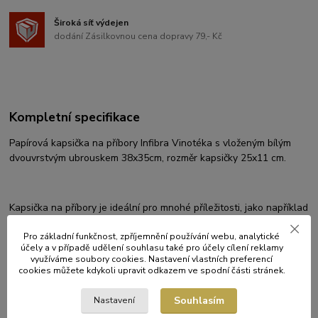
Široká síť výdejen
dodání Zásilkovnou cena dopravy 79,- Kč
Kompletní specifikace
Papírová kapsička na příbory Infibra Vinotéka s vloženým bílým
dvouvrstvým ubrouskem 38x35cm, rozměr kapsičky 25x11 cm.
Kapsička na příbory je ideální pro mnohé příležitosti, jako například
pro snídaně, občerstvení v kavárnách, pro všechny gastronomické
provozy s venkovním občerstvením, na terasách v hotelech i
Pro základní funkčnost, zpříjemnění používání webu, analytické
účely a v případě udělení souhlasu také pro účely cílení reklamy
restauracích, pivnicích, vinotékách, bistrech. Vysoce kvalitní a
využíváme soubory cookies. Nastavení vlastních preferencí
stylové.
cookies můžete kdykoli upravit odkazem ve spodní části stránek.
Souhlasím
Nastavení