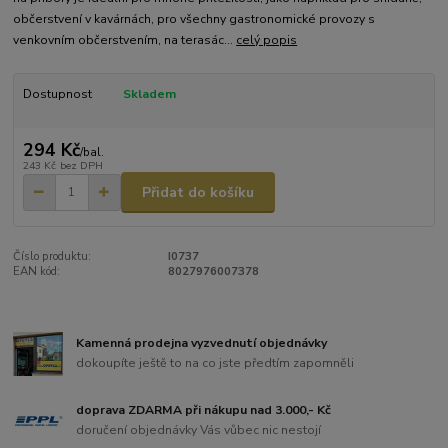
občerstvení v kavárnách, pro všechny gastronomické provozy s
venkovním občerstvením, na terasác...
celý popis
Dostupnost
Skladem
294 Kč
/
bal.
243 Kč
bez DPH
Přidat do košíku
Číslo produktu:
I0737
EAN kód:
8027976007378
Kamenná prodejna vyzvednutí objednávky
dokoupíte ještě to na co jste předtím zapomněli
doprava ZDARMA při nákupu nad 3.000,- Kč
doručení objednávky Vás vůbec nic nestojí