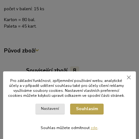
počet v balení: 15 ks
Karton = 80 bal.
Paleta = 45 kart.
Původ zboží
Související zboží
8
Pro základní funkčnost, zpříjemnění používání webu, analytické
účely a v případě udělení souhlasu také pro účely cílení reklamy
využíváme soubory cookies. Nastavení vlastních preferencí
cookies můžete kdykoli upravit odkazem ve spodní části stránek.
Souhlasím
Nastavení
Souhlas můžete odmítnout
zde
.