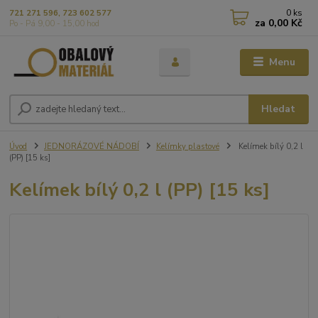
0
ks
721 271 596, 723 602 577
za
0,00 Kč
Po - Pá 9,00 - 15,00 hod
Menu
Hledat
Úvod
JEDNORÁZOVÉ NÁDOBÍ
Kelímky plastové
Kelímek bílý 0,2 l
(PP) [15 ks]
Kelímek bílý 0,2 l (PP) [15 ks]