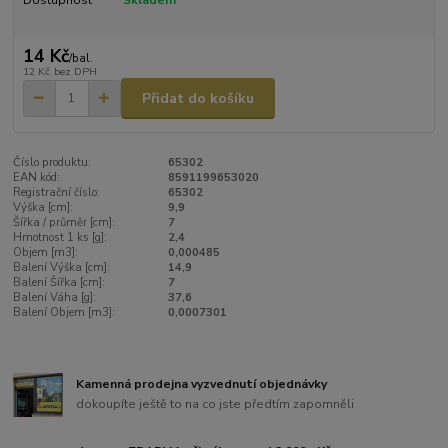
Dostupnost
Skladem
14 Kč
/
bal.
12 Kč
bez DPH
Přidat do košíku
Číslo produktu:
65302
EAN kód:
8591199653020
Registrační číslo:
65302
Výška [cm]:
9,9
Šířka / průměr [cm]:
7
Hmotnost 1 ks [g]:
2,4
Objem [m3]:
0,000485
Balení Výška [cm]:
14,9
Balení Šířka [cm]:
7
Balení Váha [g]:
37,6
Balení Objem [m3]:
0,0007301
Kamenná prodejna vyzvednutí objednávky
dokoupíte ještě to na co jste předtím zapomněli