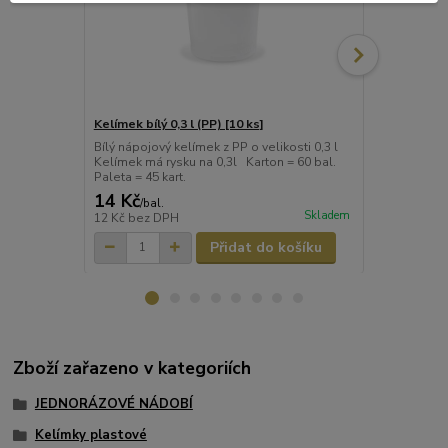
Kelímek bílý 0,3 l (PP) [10 ks]
Kelímek bílý 
Bílý nápojový kelímek z PP o velikosti 0,3 l
Bílý kelímek 
Kelímek má rysku na 0,3l Karton = 60 bal.
bal. Paleta =
Paleta = 45 kart.
14 Kč
21 Kč
/
bal.
/
bal.
Skladem
12 Kč
bez DPH
17 Kč
bez D
Přidat do košíku
Zboží zařazeno v kategoriích
JEDNORÁZOVÉ NÁDOBÍ
Kelímky plastové