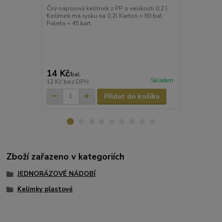
mm) [100 ks
Čirý nápojový kelímek z PP o velikosti 0,2 l
Kelímek má rysku na 0,2l Karton = 80 bal.
Nápojový kel
Paleta = 45 kart.
velikosti 0,2 
14 Kč
121 Kč
/
bal.
/
ba
Skladem
12 Kč
bez DPH
100 Kč
bez 
Přidat do košíku
Zboží zařazeno v kategoriích
JEDNORÁZOVÉ NÁDOBÍ
Kelímky plastové