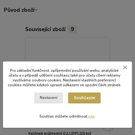
Původ zboží
Související zboží
9
Novinka
Pro základní funkčnost, zpříjemnění používání webu, analytické
účely a v případě udělení souhlasu také pro účely cílení reklamy
využíváme soubory cookies. Nastavení vlastních preferencí
cookies můžete kdykoli upravit odkazem ve spodní části stránek.
Souhlasím
Nastavení
Souhlas můžete odmítnout
zde
.
Kelímek průhledný 0,2 l (PP) [15 ks]
Kelímek průh