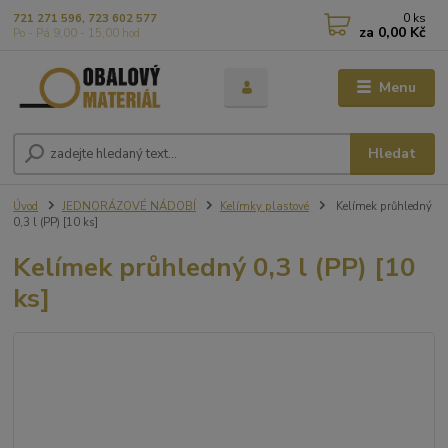
0
ks
721 271 596, 723 602 577
za
0,00 Kč
Po - Pá 9,00 - 15,00 hod
Menu
Hledat
Úvod
JEDNORÁZOVÉ NÁDOBÍ
Kelímky plastové
Kelímek průhledný
0,3 l (PP) [10 ks]
Kelímek průhledný 0,3 l (PP) [10
ks]