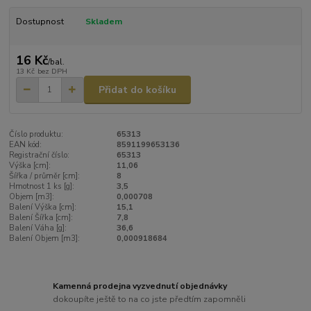
Dostupnost
Skladem
16 Kč
/
bal.
13 Kč
bez DPH
Přidat do košíku
Číslo produktu:
65313
EAN kód:
8591199653136
Registrační číslo:
65313
Výška [cm]:
11,06
Šířka / průměr [cm]:
8
Hmotnost 1 ks [g]:
3,5
Objem [m3]:
0,000708
Balení Výška [cm]:
15,1
Balení Šířka [cm]:
7,8
Balení Váha [g]:
36,6
Balení Objem [m3]:
0,000918684
Kamenná prodejna vyzvednutí objednávky
dokoupíte ještě to na co jste předtím zapomněli