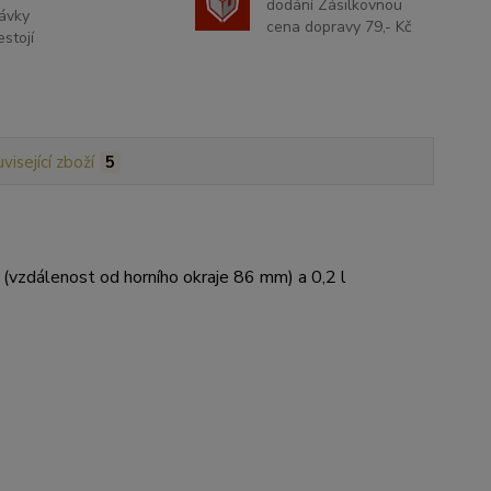
dodání Zásilkovnou
ávky
cena dopravy 79,- Kč
stojí
visející zboží
5
 (vzdálenost od horního okraje 86 mm) a 0,2 l