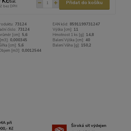
 Kč
/
bal.
Přidat do košíku
Kč
bez DPH
roduktu:
73124
EAN kód:
8591199731247
ační číslo:
73124
Výška [cm]:
11
 průměr [cm]:
5,6
Hmotnost 1 ks [g]:
14,8
[m3]:
0,000345
Balení Výška [cm]:
40
Šířka [cm]:
5,6
Balení Váha [g]:
150,2
Objem [m3]:
0,0012544
MA při
Široká síť výdejen
00,- Kč