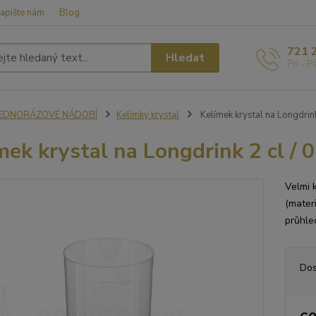
apište nám
Blog
721 
Hledat
Po - P
JEDNORÁZOVÉ NÁDOBÍ
Kelímky krystal
Kelímek krystal na Longdrink 
mek krystal na Longdrink 2 cl / 0,
Velmi 
(materi
průhle
Dos