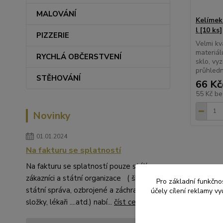
MALOVÁNÍ
Kelímek 
l [10 ks]
PIZZERIE
Velmi kv
materiálu
RYCHLÁ OBČERSTVENÍ
sklo, vy
průhledn
STĚHOVÁNÍ
66 Kč
55 Kč
be
Novinky
01.01.2024
Na fakturu se splatností
Na fakturu se splatností pouze stálí
zákazníci a státní organizace ( školství,
Pro základní funkčnos
státní správa, ozbrojené a záchranné
účely cílení reklamy v
Zboží 
složky, lékaři ....atd.) nabí...
číst celé
JEDN