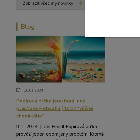
Zobrazit všechny novinky
Blog
16.01.2024
Papírová brčka jsou horší než
plastová – obsahují totiž “věčné
chemikálie”
8. 1. 2024 | Jan Handl Papírová brčka
provází jeden opomíjený problém. Kromě