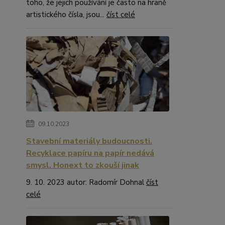
toho, že jejich používání je často na hraně
artistického čísla, jsou...
číst celé
09.10.2023
Stavební materiály budoucnosti.
Recyklace papíru na papír nedává
smysl. Honext to zkouší jinak
9. 10. 2023 autor: Radomír Dohnal
číst
celé