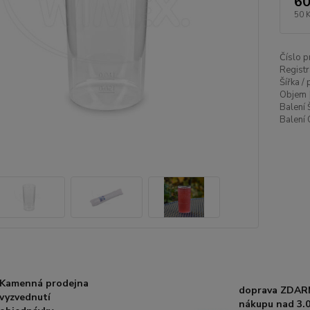
60
50 
Číslo p
Registr
Šířka /
Objem 
Balení 
Balení 
Kamenná prodejna
doprava ZDAR
vyzvednutí
nákupu nad 3.0