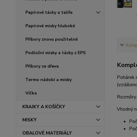
Papírové tácky a talíře
Papírové misky hluboké
Příbory znovu použitelné
Kompl
Podložní misky a tácky z EPS
Komple
Příbory ze dřeva
Pohárek m
Termo nádobí a misky
(vzdálen
Víčka
Rozměry:
KRAJKY A KOŠÍČKY
Vhodný n
MISKY
Poč
Poč
OBALOVÉ MATERIÁLY