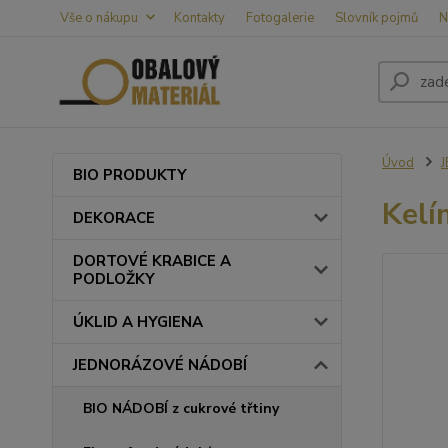
Vše o nákupu
Kontakty
Fotogalerie
Slovník pojmů
N
Úvod
BIO PRODUKTY
Kelí
DEKORACE
DORTOVÉ KRABICE A
PODLOŽKY
ÚKLID A HYGIENA
JEDNORÁZOVÉ NÁDOBÍ
BIO NÁDOBÍ z cukrové třtiny