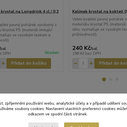
krystal na Longdrink 4 cl / 0,3
Kelímek krystal na koktejl 0,
Velmi kvalitní pevný pohárek 
materiálu krystal PS (materiál i
alitní pevný pohárek vyrobený z
sklo, vyznačuje se vysokým l
 krystal PS (materiál imitující
průhledností).
značuje se vysokým leskem a
ostí).
240 Kč
/
bal.
/
bal.
Skladem
z DPH
198 Kč
bez DPH
Přidat do košíku
Přidat do ko
t, zpříjemnění používání webu, analytické účely a v případě udělení so
yužíváme soubory cookies. Nastavení vlastních preferencí cookies můžet
zařazeno v kategoriích
odkazem ve spodní části stránek.
ORÁZOVÉ NÁDOBÍ
Kelímky krystal