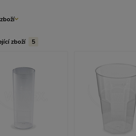
zboží
jící zboží
5