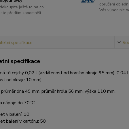
objednávky
doručení objedn
dokoupíte ještě to na co
Vás vůbec nic ne
jste předtím zapomněli
etní specifikace
Sou
tní specifikace
á tři cejchy 0,02 l (vzdálenost od horního okraje 95 mm), 0,04 l
ost od okraje 10 mm).
 průměr dna 49 mm, průměr hrdla 56 mm, výška 110 mm.
a nápoje do 70°C.
et v balení: 10
et balení v kartónu: 50