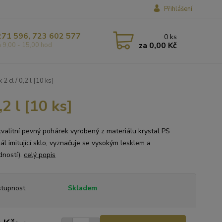
Přihlášení
271 596, 723 602 577
0
ks
za
0,00 Kč
á 9,00 - 15,00 hod
2 cl / 0,2 l [10 ks]
2 l [10 ks]
kvalitní pevný pohárek vyrobený z materiálu krystal PS
ál imitující sklo, vyznačuje se vysokým lesklem a
dností).
celý popis
tupnost
Skladem