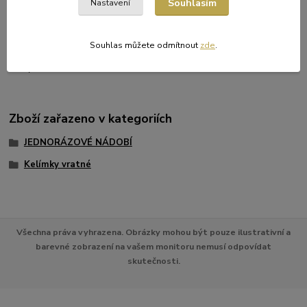
Souhlasím
Nastavení
stohovatelný.
Pohárek má cejch 0,2 l (vzdálenost cejchu od okraje je 11 mm).
Souhlas můžete odmítnout
zde
.
Rozměry: O dna 49 mm, O hrdla 70 mm, výška 92 mm, tloušťka
stěny i dna 1 mm.
Zboží zařazeno v kategoriích
JEDNORÁZOVÉ NÁDOBÍ
Kelímky vratné
Všechna práva vyhrazena. Obrázky mohou být pouze ilustrativní a
barevné zobrazení na vašem monitoru nemusí odpovídat
skutečnosti.