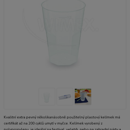
Kvalitní extra pevný několikanásobně použitelný plastový kelímek má
certifikát až na 200 cyklů umytí v myčce. Kelímek vyrobený z
polypropylenu, je ideální na festival, veletrh, nebo na zahradní párty a