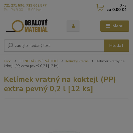
0
ks
721 271 596, 723 602 577
za
0,00 Kč
Po - Pá 9,00 - 15,00 hod
Menu
Hledat
Úvod
JEDNORÁZOVÉ NÁDOBÍ
Kelímky vratné
Kelímek vratný na
koktejl (PP) extra pevný 0,2 l [12 ks]
Kelímek vratný na koktejl (PP)
extra pevný 0,2 l [12 ks]