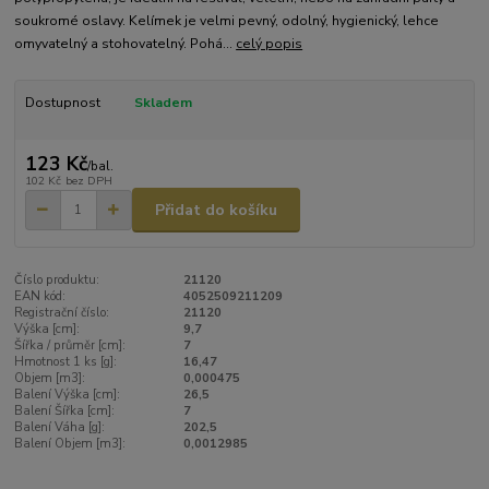
soukromé oslavy. Kelímek je velmi pevný, odolný, hygienický, lehce
omyvatelný a stohovatelný. Pohá...
celý popis
Dostupnost
Skladem
123 Kč
/
bal.
102 Kč
bez DPH
Přidat do košíku
Číslo produktu:
21120
EAN kód:
4052509211209
Registrační číslo:
21120
Výška [cm]:
9,7
Šířka / průměr [cm]:
7
Hmotnost 1 ks [g]:
16,47
Objem [m3]:
0,000475
Balení Výška [cm]:
26,5
Balení Šířka [cm]:
7
Balení Váha [g]:
202,5
Balení Objem [m3]:
0,0012985