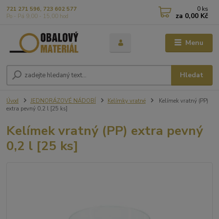
0
ks
721 271 596, 723 602 577
za
0,00 Kč
Po - Pá 9,00 - 15,00 hod
Menu
Hledat
Úvod
JEDNORÁZOVÉ NÁDOBÍ
Kelímky vratné
Kelímek vratný (PP)
extra pevný 0,2 l [25 ks]
Kelímek vratný (PP) extra pevný
0,2 l [25 ks]