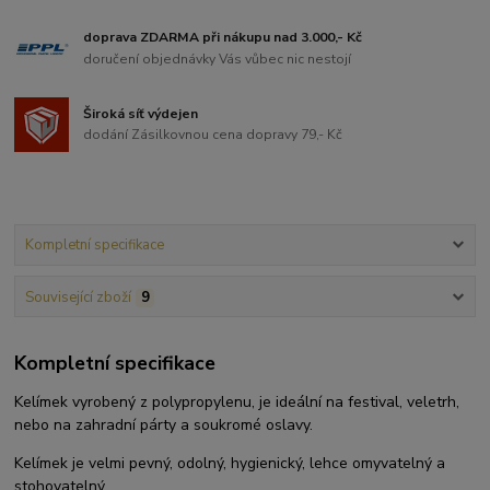
doprava ZDARMA při nákupu nad 3.000,- Kč
doručení objednávky Vás vůbec nic nestojí
Široká síť výdejen
dodání Zásilkovnou cena dopravy 79,- Kč
Kompletní specifikace
Související zboží
9
Kompletní specifikace
Kelímek vyrobený z polypropylenu, je ideální na festival, veletrh,
nebo na zahradní párty a soukromé oslavy.
Kelímek je velmi pevný, odolný, hygienický, lehce omyvatelný a
stohovatelný.