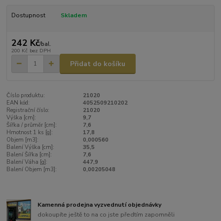
Dostupnost
Skladem
242 Kč
/
bal.
200 Kč
bez DPH
Přidat do košíku
Číslo produktu:
21020
EAN kód:
4052509210202
Registrační číslo:
21020
Výška [cm]:
9,7
Šířka / průměr [cm]:
7,6
Hmotnost 1 ks [g]:
17,8
Objem [m3]:
0,000560
Balení Výška [cm]:
35,5
Balení Šířka [cm]:
7,6
Balení Váha [g]:
447,9
Balení Objem [m3]:
0,00205048
Kamenná prodejna vyzvednutí objednávky
dokoupíte ještě to na co jste předtím zapomněli