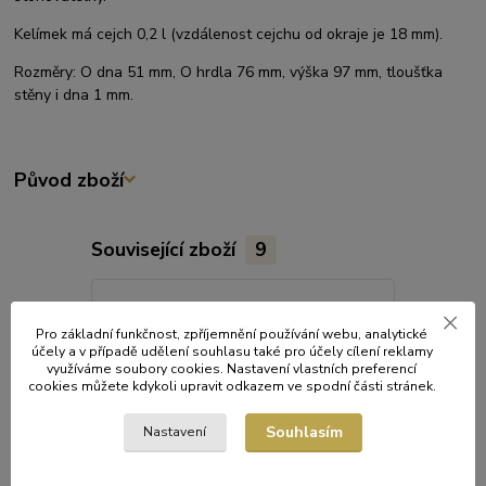
Kelímek má cejch 0,2 l (vzdálenost cejchu od okraje je 18 mm).
Rozměry: O dna 51 mm, O hrdla 76 mm, výška 97 mm, tloušťka
stěny i dna 1 mm.
Původ zboží
Související zboží
9
Pro základní funkčnost, zpříjemnění používání webu, analytické
účely a v případě udělení souhlasu také pro účely cílení reklamy
využíváme soubory cookies. Nastavení vlastních preferencí
cookies můžete kdykoli upravit odkazem ve spodní části stránek.
Souhlasím
Nastavení