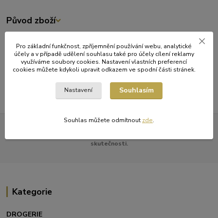
Původ zboží
Zboží zařazeno v kategoriích
Pro základní funkčnost, zpříjemnění používání webu, analytické
účely a v případě udělení souhlasu také pro účely cílení reklamy
JEDNORÁZOVÉ NÁDOBÍ
využíváme soubory cookies. Nastavení vlastních preferencí
cookies můžete kdykoli upravit odkazem ve spodní části stránek.
Kelímky vratné
Souhlasím
Nastavení
Souhlas můžete odmítnout
zde
.
Všechna práva vyhrazena. Obrázky mohou být pouze ilustrativní a
barevné zobrazení na vašem monitoru nemusí odpovídat
skutečnosti.
Kategorie
DROGERIE