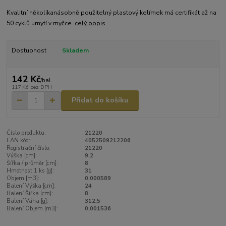
Kvalitní několikanásobně použitelný plastový kelímek má certifikát až na
50 cyklů umytí v myčce.
celý popis
Dostupnost
Skladem
142 Kč
/
bal.
117 Kč
bez DPH
Přidat do košíku
Číslo produktu:
21220
EAN kód:
4052509212206
Registrační číslo:
21220
Výška [cm]:
9,2
Šířka / průměr [cm]:
8
Hmotnost 1 ks [g]:
31
Objem [m3]:
0,000589
Balení Výška [cm]:
24
Balení Šířka [cm]:
8
Balení Váha [g]:
312,5
Balení Objem [m3]:
0,001536