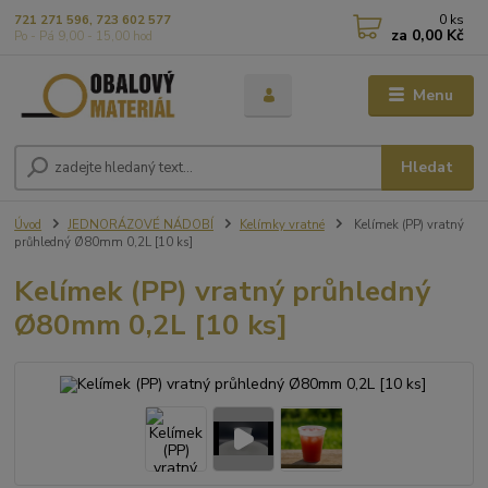
0
ks
721 271 596, 723 602 577
za
0,00 Kč
Po - Pá 9,00 - 15,00 hod
Menu
Hledat
Úvod
JEDNORÁZOVÉ NÁDOBÍ
Kelímky vratné
Kelímek (PP) vratný
průhledný Ø80mm 0,2L [10 ks]
Kelímek (PP) vratný průhledný
Ø80mm 0,2L [10 ks]