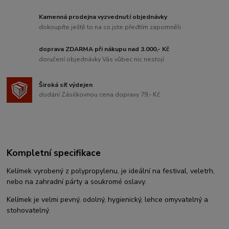
Kamenná prodejna vyzvednutí objednávky
dokoupíte ještě to na co jste předtím zapomněli
doprava ZDARMA při nákupu nad 3.000,- Kč
doručení objednávky Vás vůbec nic nestojí
Široká síť výdejen
dodání Zásilkovnou cena dopravy 79,- Kč
Kompletní specifikace
Kelímek vyrobený z polypropylenu, je ideální na festival, veletrh,
nebo na zahradní párty a soukromé oslavy.
Kelímek je velmi pevný, odolný, hygienický, lehce omyvatelný a
stohovatelný.