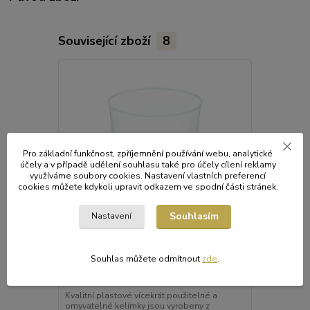
Související zboží
8
Pro základní funkčnost, zpříjemnění používání webu, analytické
účely a v případě udělení souhlasu také pro účely cílení reklamy
využíváme soubory cookies. Nastavení vlastních preferencí
cookies můžete kdykoli upravit odkazem ve spodní části stránek.
Souhlasím
Nastavení
Souhlas můžete odmítnout
zde
.
Kelímek vratný 0,5 l (PP) [30 ks]
Kelímek vratn
Kvalitní plastové vícekrát použitelné a
Kvalitní něk
omyvatelné kelímky jsou vyrobeny z
plastový kelí