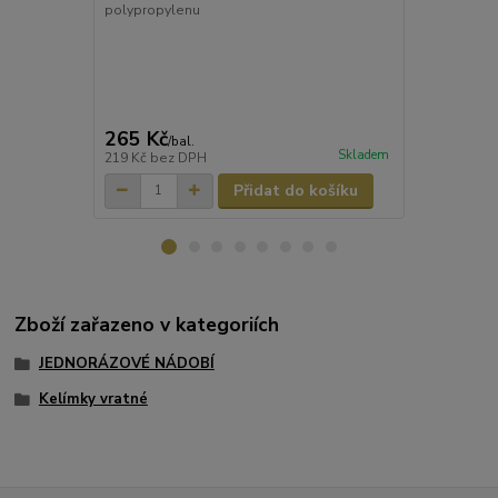
polypropylenu
umytí v myčc
265 Kč
322 Kč
/
bal.
/
ba
Skladem
219 Kč
bez DPH
266 Kč
bez 
Přidat do košíku
Zboží zařazeno v kategoriích
JEDNORÁZOVÉ NÁDOBÍ
Kelímky vratné