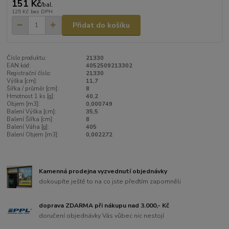
151 Kč
/
bal.
125 Kč
bez DPH
Přidat do košíku
Číslo produktu:
21330
EAN kód:
4052509213302
Registrační číslo:
21330
Výška [cm]:
11,7
Šířka / průměr [cm]:
8
Hmotnost 1 ks [g]:
40,2
Objem [m3]:
0,000749
Balení Výška [cm]:
35,5
Balení Šířka [cm]:
8
Balení Váha [g]:
405
Balení Objem [m3]:
0,002272
Kamenná prodejna vyzvednutí objednávky
dokoupíte ještě to na co jste předtím zapomněli
doprava ZDARMA při nákupu nad 3.000,- Kč
doručení objednávky Vás vůbec nic nestojí