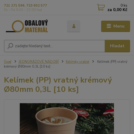
0
ks
721 271 596, 723 602 577
za
0,00 Kč
Po - Pá 9,00 - 15,00 hod
Menu
Hledat
Úvod
JEDNORÁZOVÉ NÁDOBÍ
Kelímky vratné
Kelímek (PP) vratný
krémový Ø80mm 0,3L [10 ks]
Kelímek (PP) vratný krémový
Ø80mm 0,3L [10 ks]