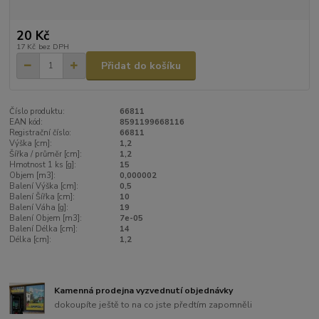
20 Kč
17 Kč
bez DPH
Přidat do košíku
Číslo produktu:
66811
EAN kód:
8591199668116
Registrační číslo:
66811
Výška [cm]:
1,2
Šířka / průměr [cm]:
1,2
Hmotnost 1 ks [g]:
15
Objem [m3]:
0,000002
Balení Výška [cm]:
0,5
Balení Šířka [cm]:
10
Balení Váha [g]:
19
Balení Objem [m3]:
7e-05
Balení Délka [cm]:
14
Délka [cm]:
1,2
Kamenná prodejna vyzvednutí objednávky
dokoupíte ještě to na co jste předtím zapomněli