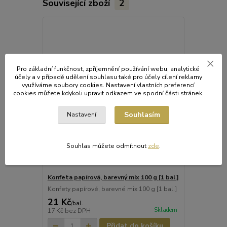
Související zboží
2
Pro základní funkčnost, zpříjemnění používání webu, analytické
účely a v případě udělení souhlasu také pro účely cílení reklamy
využíváme soubory cookies. Nastavení vlastních preferencí
cookies můžete kdykoli upravit odkazem ve spodní části stránek.
Souhlasím
Nastavení
Souhlas můžete odmítnout
zde
.
Konfeta papírová, barevný mix 100 g [1 bal.]
Konfeta les
bal.]
Konfety papírové, barevné mix 100 g [1 bal.]
21 Kč
23 Kč
/
bal.
/
bal.
Skladem
17 Kč
bez DPH
19 Kč
bez D
Přidat do košíku