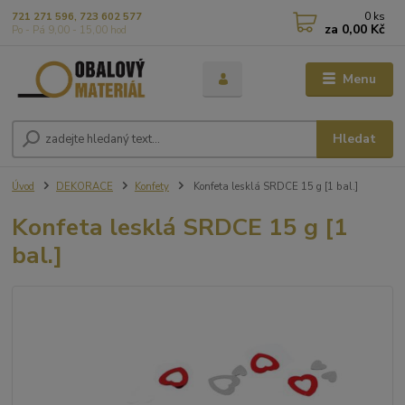
0
ks
721 271 596, 723 602 577
za
0,00 Kč
Po - Pá 9,00 - 15,00 hod
Menu
Hledat
Úvod
DEKORACE
Konfety
Konfeta lesklá SRDCE 15 g [1 bal.]
Konfeta lesklá SRDCE 15 g [1
bal.]