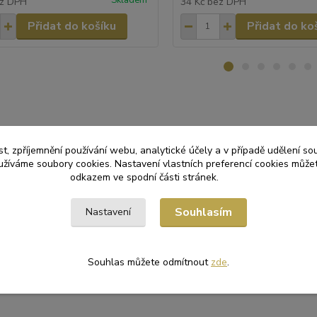
z DPH
34 Kč
bez DPH
Přidat do košíku
Přidat do ko
zařazeno v kategoriích
t, zpříjemnění používání webu, analytické účely a v případě udělení so
yužíváme soubory cookies. Nastavení vlastních preferencí cookies můžet
RACE
Nafukovací balónky
odkazem ve spodní části stránek.
Souhlasím
Nastavení
Souhlas můžete odmítnout
zde
.