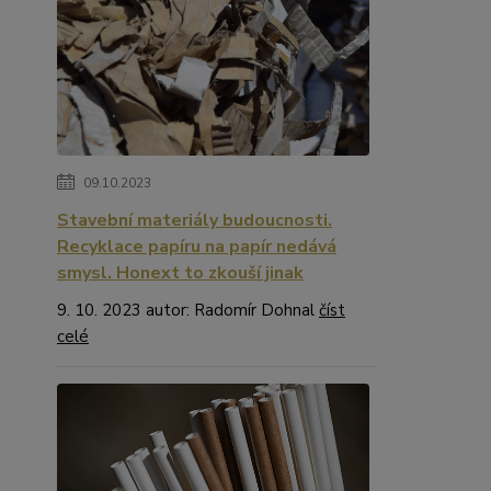
09.10.2023
Stavební materiály budoucnosti.
Recyklace papíru na papír nedává
smysl. Honext to zkouší jinak
9. 10. 2023 autor: Radomír Dohnal
číst
celé