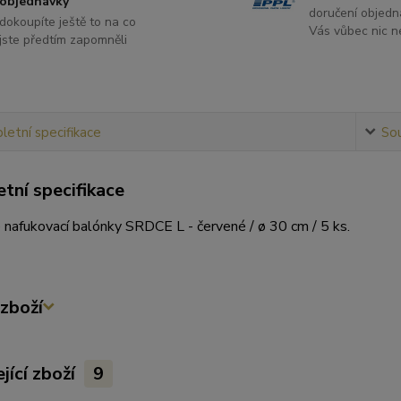
objednávky
doručení objedn
dokoupíte ještě to na co
Vás vůbec nic ne
jste předtím zapomněli
etní specifikace
Sou
tní specifikace
nafukovací balónky SRDCE L - červené / ø 30 cm / 5 ks.
zboží
jící zboží
9