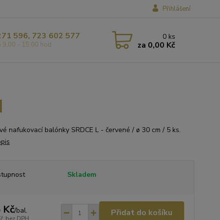
Přihlášení
271 596, 723 602 577
0
ks
za
0,00 Kč
á 9,00 - 15,00 hod
]
]
vé nafukovací balónky SRDCE L - červené / ø 30 cm / 5 ks.
opis
tupnost
Skladem
 Kč
/
bal.
Přidat do košíku
Kč
bez DPH