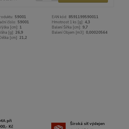
roduktu:
59001
EAN kód:
8591199590011
ační číslo:
59001
Hmotnost 1 ks [g]:
4,3
Výška [cm]:
1
Balení Šířka [cm]:
9,7
Váha [g]:
26,9
Balení Objem [m3]:
0,00020564
Délka [cm]:
21,2
MA při
Široká síť výdejen
00,- Kč