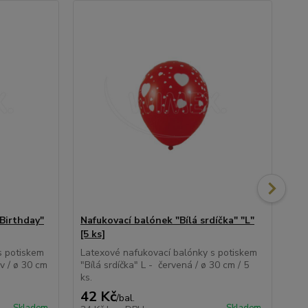
Birthday"
Nafukovací balónek "Bílá srdíčka" "L"
Na
[5 ks]
ks]
s potiskem
Latexové nafukovací balónky s potiskem
Lat
v / ø 30 cm
"Bílá srdíčka" L - červená / ø 30 cm / 5
"Oh
ks.
42 Kč
45
/
bal.
Skladem
Skladem