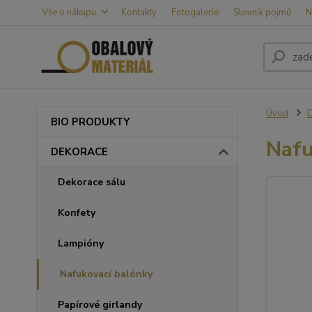
Vše o nákupu
Kontakty
Fotogalerie
Slovník pojmů
N
Úvod
BIO PRODUKTY
Nafu
DEKORACE
Dekorace sálu
Konfety
Lampióny
Nafukovací balónky
Papírové girlandy