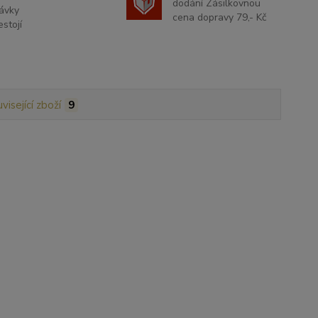
dodání Zásilkovnou
ávky
cena dopravy 79,- Kč
stojí
visející zboží
9