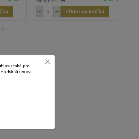
34 Kč
bez DPH
37
šíku
Přidat do košíku
uhlasu také pro
e kdykoli upravit