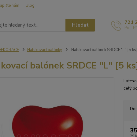
apište nám
Blog
721 
Hledat
Po - P
DEKORACE
Nafukovací balónky
Nafukovací balónek SRDCE "L" [5 ks
kovací balónek SRDCE "L" [5 ks
Latexo
celý p
Dos
35
29 