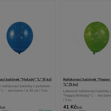
ací balónek "Hvězdy" "L" [5 ks]
Nafukovací balónek "Happy 
"L" [5 ks]
 nafukovací balónky s potiskem
 L - mix barev / ø 30 cm / 5 ks.
Latexové nafukovací balónky 
"Happy Birthday" L - mix bare
/ 5 ks.
41 Kč
/
bal.
/
bal.
Skladem