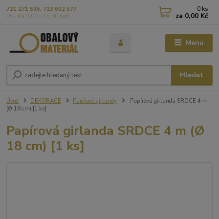
0
ks
721 271 596, 723 602 577
za
0,00 Kč
Po - Pá 9,00 - 15,00 hod
Menu
Hledat
Úvod
DEKORACE
Papírové girlandy
Papírová girlanda SRDCE 4 m
(Ø 18 cm) [1 ks]
Papírová girlanda SRDCE 4 m (Ø
18 cm) [1 ks]