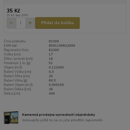
35 Kč
29 Kč
bez DPH
Přidat do košíku
Číslo produktu:
82209
EAN kód:
8591199822099
Registrační číslo:
82209
Výška [cm]:
17
Šířka / průměr [cm]:
18
Hmotnost 1 ks [g]:
51
Objem [m3]:
0,122400
Balení Výška [cm]:
0,3
Balení Šířka [cm]:
20
Balení Váha [g]:
60,3
Balení Objem [m3]:
0,000156
Balení Délka [cm]:
26
Délka [cm]:
400
Kamenná prodejna vyzvednutí objednávky
dokoupíte ještě to na co jste předtím zapomněli