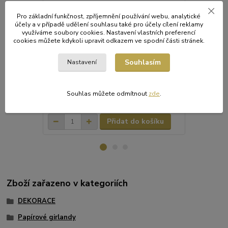
Pro základní funkčnost, zpříjemnění používání webu, analytické
účely a v případě udělení souhlasu také pro účely cílení reklamy
využíváme soubory cookies. Nastavení vlastních preferencí
cookies můžete kdykoli upravit odkazem ve spodní části stránek.
Papírová girlanda 6 m (Ø 17 cm) [1 ks]
Papírová gir
Souhlasím
Nastavení
Papírová girl
Rozměry: prů
Dodáváme ve
Souhlas můžete odmítnout
zde
.
56 Kč
24 Kč
/
ks
/
ks
Skladem
46 Kč
bez DPH
20 Kč
bez D
Přidat do košíku
Zboží zařazeno v kategoriích
DEKORACE
Papírové girlandy