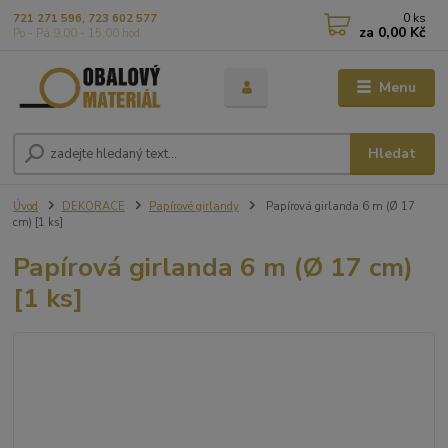
0
ks
721 271 596, 723 602 577
za
0,00 Kč
Po - Pá 9,00 - 15,00 hod
Menu
Hledat
Úvod
DEKORACE
Papírové girlandy
Papírová girlanda 6 m (Ø 17
cm) [1 ks]
Papírová girlanda 6 m (Ø 17 cm)
[1 ks]