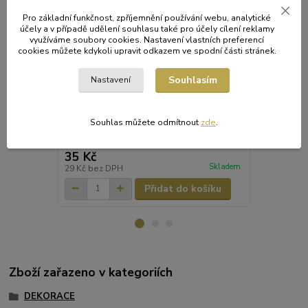
Pro základní funkčnost, zpříjemnění používání webu, analytické
účely a v případě udělení souhlasu také pro účely cílení reklamy
využíváme soubory cookies. Nastavení vlastních preferencí
cookies můžete kdykoli upravit odkazem ve spodní části stránek.
Souhlasím
Nastavení
Papírová girlanda SRDCE 4 m (Ø 18 cm) [1
Papírová gir
ks]
Papírová girl
Souhlas můžete odmítnout
zde
.
Rozměry: prů
Dodáváme ve
35 Kč
24 Kč
/
ks
Skladem
29 Kč
bez DPH
20 Kč
bez D
Přidat do košíku
Zboží zařazeno v kategoriích
DEKORACE