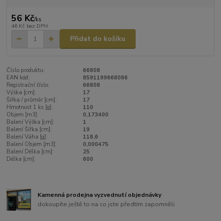
56 Kč
/
ks
46 Kč
bez DPH
Přidat do košíku
Číslo produktu:
66808
EAN kód:
8591199668086
Registrační číslo:
66808
Výška [cm]:
17
Šířka / průměr [cm]:
17
Hmotnost 1 ks [g]:
110
Objem [m3]:
0,173400
Balení Výška [cm]:
1
Balení Šířka [cm]:
19
Balení Váha [g]:
118,6
Balení Objem [m3]:
0,000475
Balení Délka [cm]:
25
Délka [cm]:
600
Kamenná prodejna vyzvednutí objednávky
dokoupíte ještě to na co jste předtím zapomněli