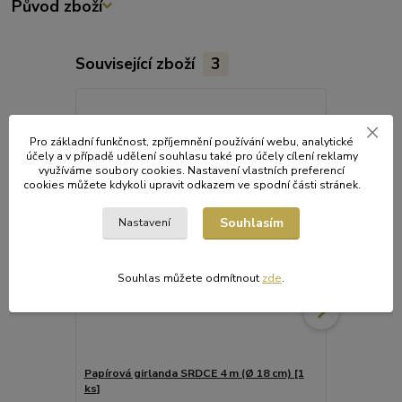
Původ zboží
Související zboží
3
Pro základní funkčnost, zpříjemnění používání webu, analytické
účely a v případě udělení souhlasu také pro účely cílení reklamy
využíváme soubory cookies. Nastavení vlastních preferencí
cookies můžete kdykoli upravit odkazem ve spodní části stránek.
Souhlasím
Nastavení
Souhlas můžete odmítnout
zde
.
Papírová girlanda SRDCE 4 m (Ø 18 cm) [1
Papírová gir
ks]