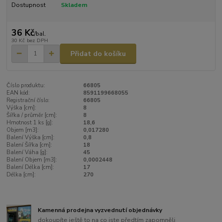
Dostupnost
Skladem
36 Kč
/
bal.
30 Kč
bez DPH
Přidat do košíku
Číslo produktu:
66805
EAN kód:
8591199668055
Registrační číslo:
66805
Výška [cm]:
8
Šířka / průměr [cm]:
8
Hmotnost 1 ks [g]:
18,6
Objem [m3]:
0,017280
Balení Výška [cm]:
0,8
Balení Šířka [cm]:
18
Balení Váha [g]:
45
Balení Objem [m3]:
0,0002448
Balení Délka [cm]:
17
Délka [cm]:
270
Kamenná prodejna vyzvednutí objednávky
dokoupíte ještě to na co jste předtím zapomněli