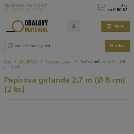
0
ks
721 271 596, 723 602 577
za
0,00 Kč
Po - Pá 9,00 - 15,00 hod
Menu
Hledat
Úvod
DEKORACE
Papírové girlandy
Papírová girlanda 2,7 m (Ø 8
cm) [2 ks]
Papírová girlanda 2,7 m (Ø 8 cm)
[2 ks]