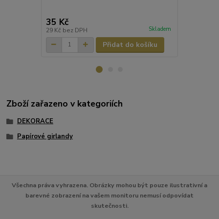
35 Kč
56 Kč
/
ks
Skladem
29 Kč
bez DPH
46 Kč
bez D
Přidat do košíku
Zboží zařazeno v kategoriích
DEKORACE
Papírové girlandy
Všechna práva vyhrazena. Obrázky mohou být pouze ilustrativní a
barevné zobrazení na vašem monitoru nemusí odpovídat
skutečnosti.