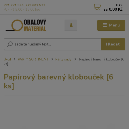
0
ks
721 271 596, 723 602 577
za
0,00 Kč
Po - Pá 9,00 - 15,00 hod
Menu
Hledat
Úvod
PÁRTY SORTIMENT
Párty sady
Papírový barevný klobouček [6
ks]
Papírový barevný klobouček [6
ks]