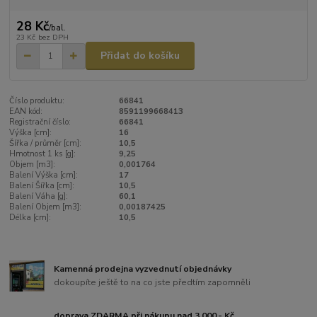
28 Kč
/
bal.
23 Kč
bez DPH
Přidat do košíku
Číslo produktu:
66841
EAN kód:
8591199668413
Registrační číslo:
66841
Výška [cm]:
16
Šířka / průměr [cm]:
10,5
Hmotnost 1 ks [g]:
9,25
Objem [m3]:
0,001764
Balení Výška [cm]:
17
Balení Šířka [cm]:
10,5
Balení Váha [g]:
60,1
Balení Objem [m3]:
0,00187425
Délka [cm]:
10,5
Kamenná prodejna vyzvednutí objednávky
dokoupíte ještě to na co jste předtím zapomněli
doprava ZDARMA při nákupu nad 3.000,- Kč