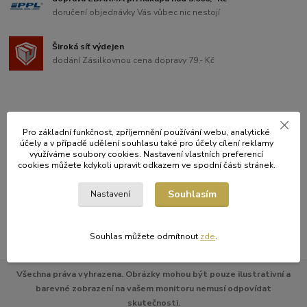
doručení objednávky Vás vůbec nic nestojí
Široká síť výdejen
dodání Zásilkovnou cena dopravy 79,- Kč
Původ zboží
Pro základní funkčnost, zpříjemnění používání webu, analytické
účely a v případě udělení souhlasu také pro účely cílení reklamy
využíváme soubory cookies. Nastavení vlastních preferencí
Zboží zařazeno v kategoriích
cookies můžete kdykoli upravit odkazem ve spodní části stránek.
PÁRTY SORTIMENT
Souhlasím
Nastavení
Párty sady
Souhlas můžete odmítnout
zde
.
Všechna práva vyhrazena. Obrázky mohou být pouze ilustrativní a
barevné zobrazení na vašem monitoru nemusí odpovídat
skutečnosti.