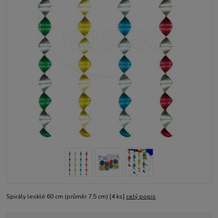
Spirály lesklé 60 cm (průměr 7,5 cm) [4 ks]
celý popis