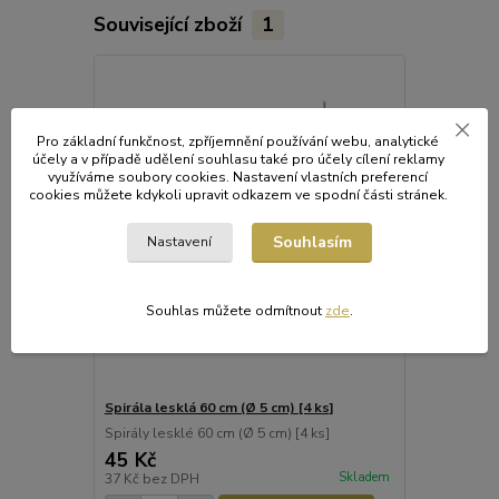
Související zboží
1
Pro základní funkčnost, zpříjemnění používání webu, analytické
účely a v případě udělení souhlasu také pro účely cílení reklamy
využíváme soubory cookies. Nastavení vlastních preferencí
cookies můžete kdykoli upravit odkazem ve spodní části stránek.
Souhlasím
Nastavení
Souhlas můžete odmítnout
zde
.
Spirála lesklá 60 cm (Ø 5 cm) [4 ks]
Spirály lesklé 60 cm (Ø 5 cm) [4 ks]
45 Kč
Skladem
37 Kč
bez DPH