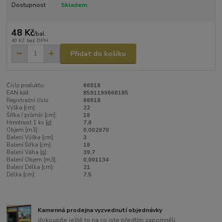
Dostupnost
Skladem
48 Kč
/
bal.
40 Kč
bez DPH
Přidat do košíku
Číslo produktu:
66818
EAN kód:
8591199668185
Registrační číslo:
66818
Výška [cm]:
22
Šířka / průměr [cm]:
18
Hmotnost 1 ks [g]:
7,8
Objem [m3]:
0,002970
Balení Výška [cm]:
3
Balení Šířka [cm]:
18
Balení Váha [g]:
39,7
Balení Objem [m3]:
0,001134
Balení Délka [cm]:
21
Délka [cm]:
7,5
Kamenná prodejna vyzvednutí objednávky
dokoupíte ještě to na co jste předtím zapomněli