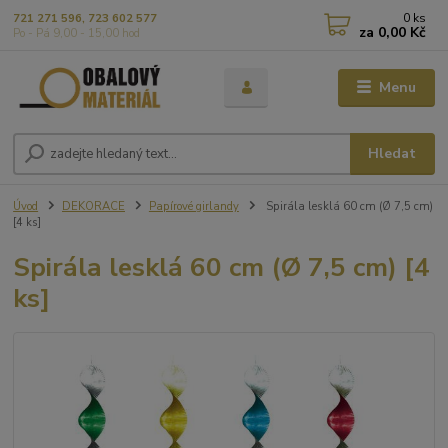
0
ks
721 271 596, 723 602 577
za
0,00 Kč
Po - Pá 9,00 - 15,00 hod
Menu
Hledat
Úvod
DEKORACE
Papírové girlandy
Spirála lesklá 60 cm (Ø 7,5 cm)
[4 ks]
Spirála lesklá 60 cm (Ø 7,5 cm) [4
ks]