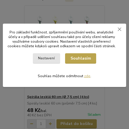
Pro základní funkčnost, zpříjemnění používání webu, analytické
účely a v případě udělení souhlasu také pro účely cílení reklamy
využíváme soubory cookies. Nastavení vlastních preferencí
cookies můžete kdykoli upravit odkazem ve spodní části stránek.
Souhlasím
Nastavení
Souhlas můžete odmítnout
zde
.
Spirála lesklá 60 cm (Ø 7,5 cm) [4 ks]
Spirály lesklé 60 cm (průměr 7,5 cm) [4 ks]
48 Kč
/
bal.
Skladem
40 Kč
bez DPH
Přidat do košíku