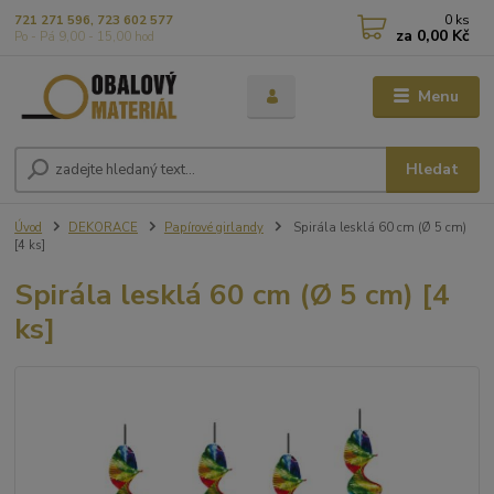
0
ks
721 271 596, 723 602 577
za
0,00 Kč
Po - Pá 9,00 - 15,00 hod
Menu
Hledat
Úvod
DEKORACE
Papírové girlandy
Spirála lesklá 60 cm (Ø 5 cm)
[4 ks]
Spirála lesklá 60 cm (Ø 5 cm) [4
ks]