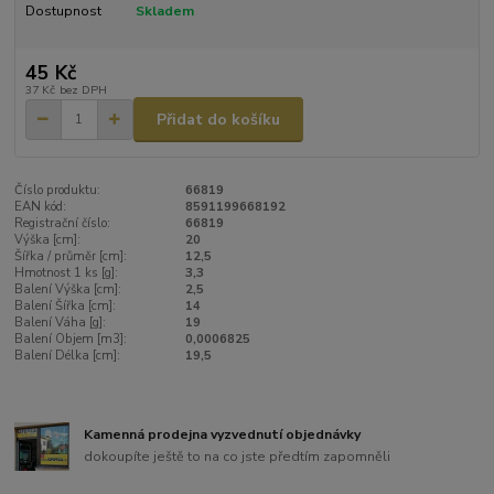
Dostupnost
Skladem
45 Kč
37 Kč
bez DPH
Přidat do košíku
Číslo produktu:
66819
EAN kód:
8591199668192
Registrační číslo:
66819
Výška [cm]:
20
Šířka / průměr [cm]:
12,5
Hmotnost 1 ks [g]:
3,3
Balení Výška [cm]:
2,5
Balení Šířka [cm]:
14
Balení Váha [g]:
19
Balení Objem [m3]:
0,0006825
Balení Délka [cm]:
19,5
Kamenná prodejna vyzvednutí objednávky
dokoupíte ještě to na co jste předtím zapomněli