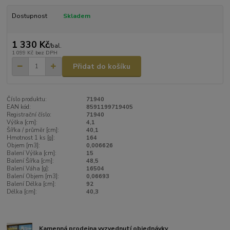
Dostupnost
Skladem
1 330 Kč
/
bal.
1 099 Kč
bez DPH
Přidat do košíku
Číslo produktu:
71940
EAN kód:
8591199719405
Registrační číslo:
71940
Výška [cm]:
4,1
Šířka / průměr [cm]:
40,1
Hmotnost 1 ks [g]:
164
Objem [m3]:
0,006626
Balení Výška [cm]:
15
Balení Šířka [cm]:
48,5
Balení Váha [g]:
16504
Balení Objem [m3]:
0,06693
Balení Délka [cm]:
92
Délka [cm]:
40,3
Kamenná prodejna vyzvednutí objednávky