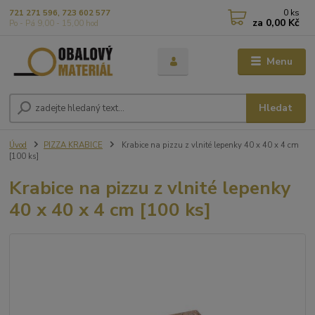
0
ks
721 271 596, 723 602 577
za
0,00 Kč
Po - Pá 9,00 - 15,00 hod
Menu
Hledat
Úvod
PIZZA KRABICE
Krabice na pizzu z vlnité lepenky 40 x 40 x 4 cm
[100 ks]
Krabice na pizzu z vlnité lepenky
40 x 40 x 4 cm [100 ks]