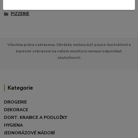
PIZZA KRABICE
PIZZERIE
Všechna práva vyhrazena. Obrázky mohou být pouze ilustrativní a
barevné zobrazení na vašem monitoru nemusí odpovídat
skutečnosti.
Kategorie
DROGERIE
DEKORACE
DORT. KRABICE A PODLOŽKY
HYGIENA
JEDNORÁZOVÉ NÁDOBÍ