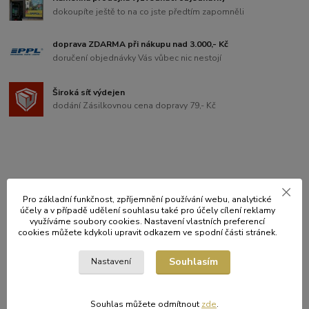
dokoupíte ještě to na co jste předtím zapomněli
doprava ZDARMA při nákupu nad 3.000,- Kč
doručení objednávky Vás vůbec nic nestojí
Široká síť výdejen
dodání Zásilkovnou cena dopravy 79,- Kč
Kompletní specifikace
Pro základní funkčnost, zpříjemnění používání webu, analytické
Rozměry: 40x40x4 cm
účely a v případě udělení souhlasu také pro účely cílení reklamy
využíváme soubory cookies. Nastavení vlastních preferencí
cookies můžete kdykoli upravit odkazem ve spodní části stránek.
Původ zboží
Souhlasím
Nastavení
Zboží zařazeno v kategoriích
Souhlas můžete odmítnout
zde
.